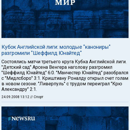
Кубок Английской лиги: молодые "канониры"
разгромили "Шеффилд Юнайтед"
Состоялись матчи третьего круга Кубка Английской лиги.
"Детский сад" Арсена Венгера наголову разгромил
"Шеффилд Юнайтед" 6:0. "Манчестер Юнайтед" разобрался
с "Мидлсборо" 3:1. Криштиану Роналду открыл счет голам
в новом сезоне. "Ливерпуль" с трудом переиграл "Крю
Александру" 2:1.
24.09.2008 13:12
// Спорт