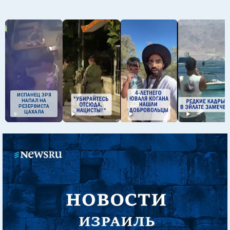
ИСПАНЕЦ ЗРЯ
НАПАЛ НА
РЕЗЕРВИСТА
ЦАХАЛА