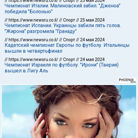
//
https://www.newsru.co.il/
//
Спорт
//
25 мая 2024
Чемпионат Италии. Малиновский забил. "Дженоа"
победила "Болонью"
//
https://www.newsru.co.il/
//
Спорт
//
25 мая 2024
Чемпионат Испании. Украинцы забили пять голов.
"Жирона" разгромила "Гранаду"
//
https://www.newsru.co.il/
//
Спорт
//
24 мая 2024
Кадетский чемпионат Европы по футболу. Итальянцы
вышли в четвертьфинал
//
https://www.newsru.co.il/
//
Спорт
//
24 мая 2024
Чемпионат Израиля по футболу. "Ирони" (Тверия)
вышел в Лигу Аль