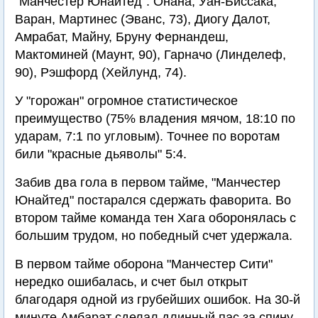
"Манчестер Юнайтед": Онана, Уан-Биссака,
Варан, Мартинес (Эванс, 73), Диогу Далот,
Амрабат, Майну, Бруну Фернандеш,
Мактоминей (Маунт, 90), Гарначо (Линделеф,
90), Рэшфорд (Хейлунд, 74).
У "горожан" огромное статистическое
преимущество (75% владения мячом, 18:10 по
ударам, 7:1 по угловым). Точнее по воротам
били "красные дьяволы" 5:4.
Забив два гола в первом тайме, "Манчестер
Юнайтед" постарался сдержать фаворита. Во
втором тайме команда тен Хага оборонялась с
большим трудом, но победный счет удержала.
В первом тайме оборона "Манчестер Сити"
нередко ошибалась, и счет был открыт
благодаря одной из грубейших ошибок. На 30-й
минуте Амбарат сделал длинный пас за спину