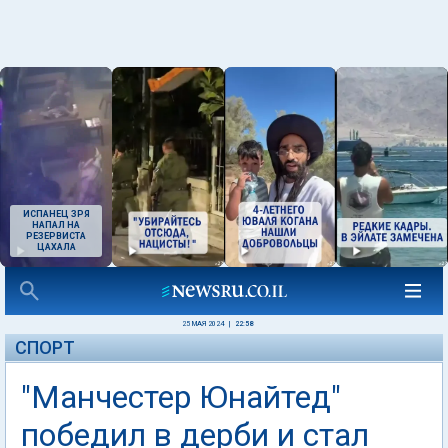
ИСПАНЕЦ ЗРЯ
НАПАЛ НА
РЕЗЕРВИСТА
ЦАХАЛА
25 МАЯ 2024
|
22:58
СПОРТ
"Манчестер Юнайтед"
победил в дерби и стал