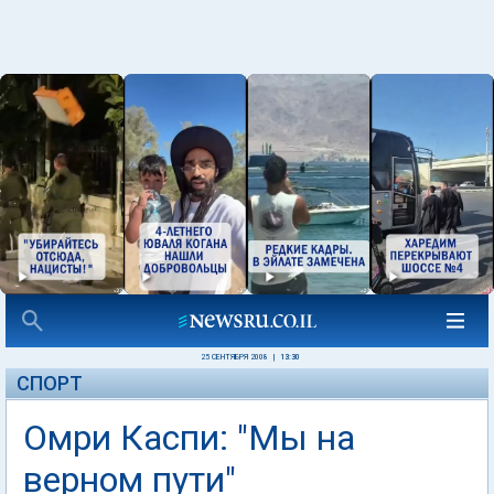
25 СЕНТЯБРЯ 2008
|
13:30
СПОРТ
Омри Каспи: "Мы на
верном пути"