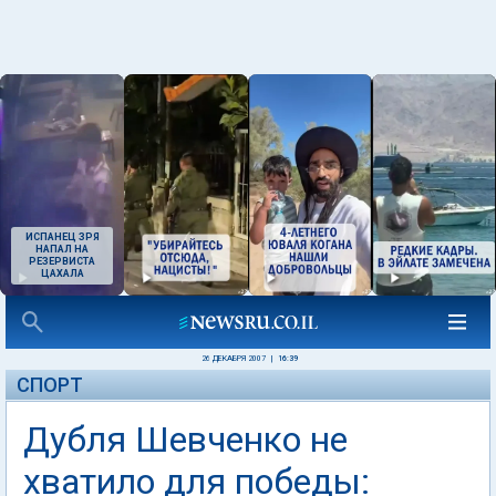
ИСПАНЕЦ ЗРЯ
НАПАЛ НА
РЕЗЕРВИСТА
ЦАХАЛА
26 ДЕКАБРЯ 2007
|
16:39
СПОРТ
Дубля Шевченко не
хватило для победы: