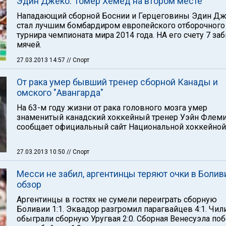
Эдин Джеко. Томер Хемед на втором месте
Нападающий сборной Боснии и Герцеговины Эдин Д
стал лучшим бомбардиром европейского отборочного
турнира чемпионата мира 2014 года. НА его счету 7 за
мячей.
27.03.2013 14:57
// Спорт
От рака умер бывший тренер сборной Канады и
омского "Авангарда"
На 63-м году жизни от рака головного мозга умер
знаменитый канадский хоккейный тренер Уэйн Флеми
сообщает официальный сайт Национальной хоккейной 
27.03.2013 10:50
// Спорт
Месси не забил, аргентинцы теряют очки в Болив
обзор
Аргентинцы в гостях не сумели переиграть сборную
Боливии 1:1. Эквадор разгромил парагвайцев 4:1. Чи
обыграли сборную Уругвая 2:0. Сборная Венесуэла по