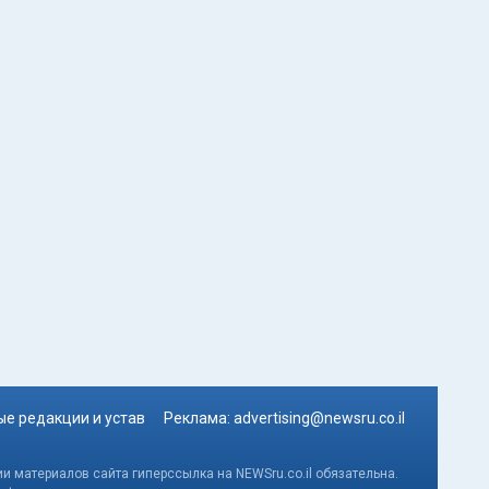
е редакции и устав
Реклама:
advertising@newsru.co.il
и материалов сайта гиперссылка на NEWSru.co.il обязательна.