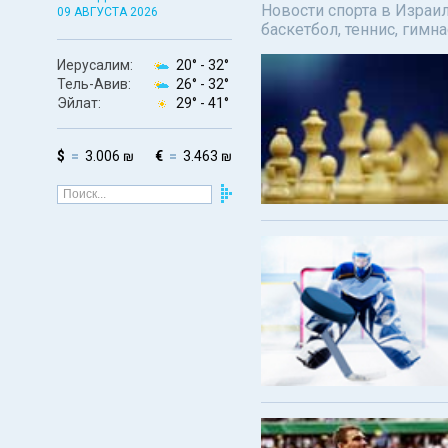
Новости спорта в Израил
09 АВГУСТА 2026
баскетбол, теннис, гимн
Иерусалим:
20° -
32°
Тель-Авив:
26° -
32°
Эйлат:
29° -
41°
$
3.006 ₪
€
3.463 ₪