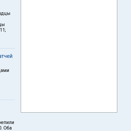
андцы
ьцы
11;
атчей
цами
репили
0. Оба