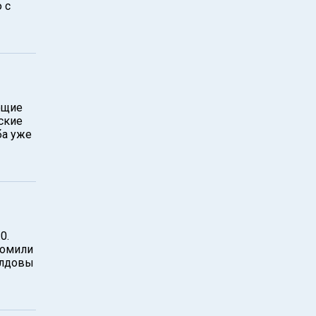
 с
ющие
ские
ба уже
0.
ромили
олдовы