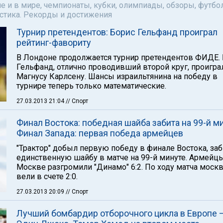
е и в мире, чемпионаты, кубки, олимпиады, обзоры, футбол
астика. Рекорды и достижения
Турнир претендентов: Борис Гельфанд проиграл
рейтинг-фавориту
В Лондоне продолжается турнир претендентов ФИДЕ.
Гельфанд, отлично проводивший второй круг, проигра
Магнусу Карлсену. Шансы израильтянина на победу в
турнире теперь только математические.
27.03.2013 21:04
// Спорт
Финал Востока: победная шайба забита на 99-й ми
Финал Запада: первая победа армейцев
"Трактор" добыл первую победу в финале Востока, за
единственную шайбу в матче на 99-й минуте. Армейц
Москве разгромили "Динамо" 6:2. По ходу матча моск
вели в счете 2:0.
27.03.2013 20:09
// Спорт
Лучший бомбардир отборочного цикла в Европе 