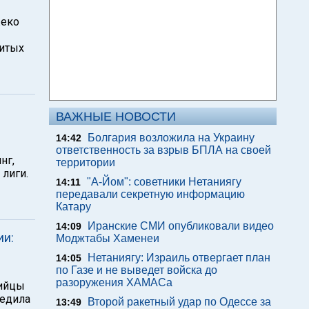
жеко
битых
ВАЖНЫЕ НОВОСТИ
Болгария возложила на Украину
14:42
ответственность за взрыв БПЛА на своей
нг,
территории
лиги.
"А-Йом": советники Нетаниягу
14:11
передавали секретную информацию
Катару
Иранские СМИ опубликовали видео
14:09
ии:
Моджтабы Хаменеи
Нетаниягу: Израиль отвергает план
14:05
по Газе и не выведет войска до
разоружения ХАМАСа
лийцы
бедила
Второй ракетный удар по Одессе за
13:49