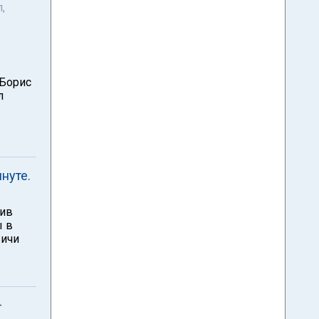
,
 Борис
л
нуте.
бив
ы в
вичи
–