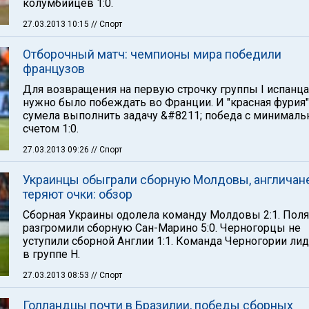
колумбийцев 1:0.
27.03.2013 10:15
// Спорт
Отборочный матч: чемпионы мира победили
французов
Для возвращения на первую строчку группы I испанц
нужно было побеждать во Франции. И "красная фурия"
сумела выполнить задачу &#8211; победа с минимал
счетом 1:0.
27.03.2013 09:26
// Спорт
Украинцы обыграли сборную Молдовы, англичан
теряют очки: обзор
Сборная Украины одолела команду Молдовы 2:1. Пол
разгромили сборную Сан-Марино 5:0. Черногорцы не
уступили сборной Англии 1:1. Команда Черногории ли
в группе Н.
27.03.2013 08:53
// Спорт
Голландцы почти в Бразилии, победы сборных