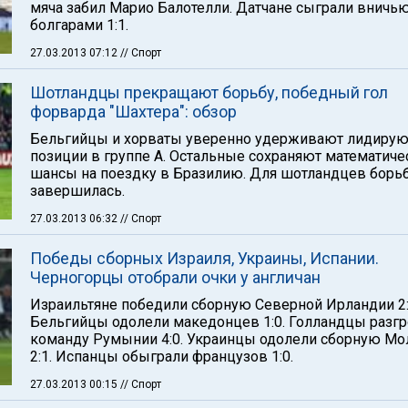
мяча забил Марио Балотелли. Датчане сыграли вничью
болгарами 1:1.
27.03.2013 07:12
// Спорт
Шотландцы прекращают борьбу, победный гол
форварда "Шахтера": обзор
Бельгийцы и хорваты уверенно удерживают лидиру
позиции в группе А. Остальные сохраняют математиче
шансы на поездку в Бразилию. Для шотландцев борь
завершилась.
27.03.2013 06:32
// Спорт
Победы сборных Израиля, Украины, Испании.
Черногорцы отобрали очки у англичан
Израильтяне победили сборную Северной Ирландии 2:
Бельгийцы одолели македонцев 1:0. Голландцы разг
команду Румынии 4:0. Украинцы одолели сборную М
2:1. Испанцы обыграли французов 1:0.
27.03.2013 00:15
// Спорт