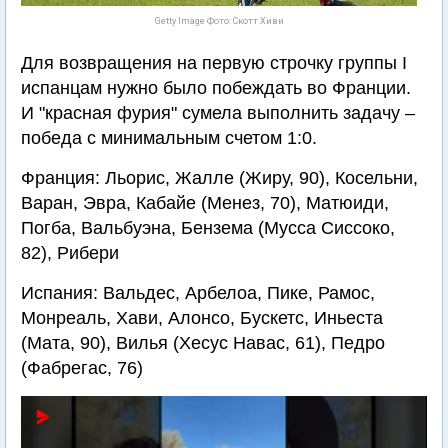
Getty Image Фото: Скотт Хиви
Для возвращения на первую строчку группы I
испанцам нужно было побеждать во Франции.
И "красная фурия" сумела выполнить задачу –
победа с минимальным счетом 1:0.
Франция: Льорис, Жалле (Жиру, 90), Косельни,
Варан, Эвра, Кабайе (Менез, 70), Матюиди,
Погба, Вальбуэна, Бензема (Мусса Сиссоко,
82), Рибери
Испания: Вальдес, Арбелоа, Пике, Рамос,
Монреаль, Хави, Алонсо, Бускетс, Иньеста
(Мата, 90), Вилья (Хесус Навас, 61), Педро
(Фабрегас, 76)