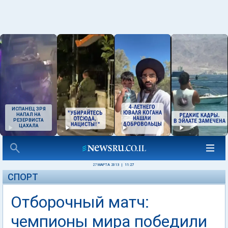
ИСПАНЕЦ ЗРЯ
НАПАЛ НА
РЕЗЕРВИСТА
ЦАХАЛА
27 МАРТА 2013
|
11:27
СПОРТ
Отборочный матч:
чемпионы мира победили