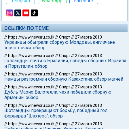
Telegram
WhatsApp
Facebook
ССЫЛКИ ПО ТЕМЕ
//
https://www.newsru.co.il/
//
Спорт
//
27 марта 2013
Украинцы обыграли сборную Молдовы, англичане
теряют очки: обзор
//
https://www.newsru.co.il/
//
Спорт
//
27 марта 2013
Голландцы почти в Бразилии, победы сборных Израиля
и Португалии: обзор
//
https://www.newsru.co.il/
//
Спорт
//
27 марта 2013
Немцы разгромили сборную Казахстана: обзор матчей
//
https://www.newsru.co.il/
//
Спорт
//
27 марта 2013
Дубль Марио Балотелли, чехи победили сборную
Армении: обзор
//
https://www.newsru.co.il/
//
Спорт
//
27 марта 2013
Шотландцы прекращают борьбу, победный гол
форварда "Шахтера": обзор
//
https://www.newsru.co.il/
//
Спорт
//
27 марта 2013
Победы сборных Израиля, Украины, Испании.