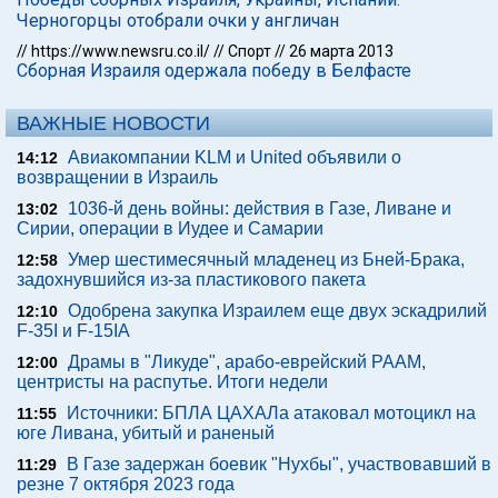
Черногорцы отобрали очки у англичан
//
https://www.newsru.co.il/
//
Спорт
//
26 марта 2013
Сборная Израиля одержала победу в Белфасте
ВАЖНЫЕ НОВОСТИ
Авиакомпании KLM и United объявили о
14:12
возвращении в Израиль
1036-й день войны: действия в Газе, Ливане и
13:02
Сирии, операции в Иудее и Самарии
Умер шестимесячный младенец из Бней-Брака,
12:58
задохнувшийся из-за пластикового пакета
Одобрена закупка Израилем еще двух эскадрилий
12:10
F-35I и F-15IA
Драмы в "Ликуде", арабо-еврейский РААМ,
12:00
центристы на распутье. Итоги недели
Источники: БПЛА ЦАХАЛа атаковал мотоцикл на
11:55
юге Ливана, убитый и раненый
В Газе задержан боевик "Нухбы", участвовавший в
11:29
резне 7 октября 2023 года