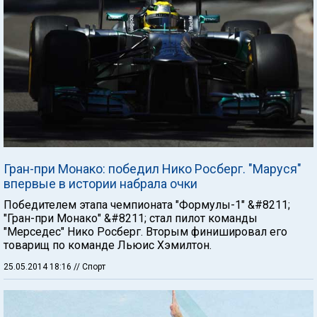
Гран-при Монако: победил Нико Росберг. "Маруся"
впервые в истории набрала очки
Победителем этапа чемпионата "Формулы-1" &#8211;
"Гран-при Монако" &#8211; стал пилот команды
"Мерседес" Нико Росберг. Вторым финишировал его
товарищ по команде Льюис Хэмилтон.
25.05.2014 18:16
// Спорт