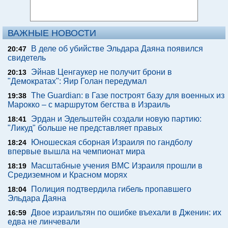
ВАЖНЫЕ НОВОСТИ
В деле об убийстве Эльдара Даяна появился
20:47
свидетель
Эйнав Ценгаукер не получит брони в
20:13
"Демократах": Яир Голан передумал
The Guardian: в Газе построят базу для военных из
19:38
Марокко – с маршрутом бегства в Израиль
Эрдан и Эдельштейн создали новую партию:
18:41
"Ликуд" больше не представляет правых
Юношеская сборная Израиля по гандболу
18:24
впервые вышла на чемпионат мира
Масштабные учения ВМС Израиля прошли в
18:19
Средиземном и Красном морях
Полиция подтвердила гибель пропавшего
18:04
Эльдара Даяна
Двое израильтян по ошибке въехали в Дженин: их
16:59
едва не линчевали