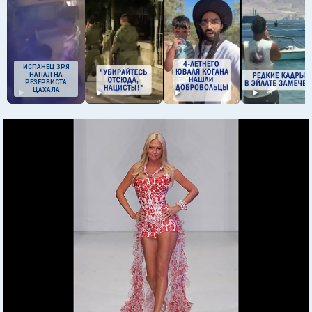
ИСПАНЕЦ ЗРЯ
НАПАЛ НА
РЕЗЕРВИСТА
ЦАХАЛА