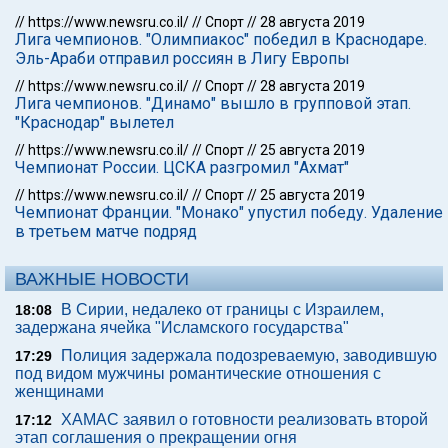
//
https://www.newsru.co.il/
//
Спорт
//
28 августа 2019
Лига чемпионов. "Олимпиакос" победил в Краснодаре.
Эль-Араби отправил россиян в Лигу Европы
//
https://www.newsru.co.il/
//
Спорт
//
28 августа 2019
Лига чемпионов. "Динамо" вышло в групповой этап.
"Краснодар" вылетел
//
https://www.newsru.co.il/
//
Спорт
//
25 августа 2019
Чемпионат России. ЦСКА разгромил "Ахмат"
//
https://www.newsru.co.il/
//
Спорт
//
25 августа 2019
Чемпионат Франции. "Монако" упустил победу. Удаление
в третьем матче подряд
ВАЖНЫЕ НОВОСТИ
В Сирии, недалеко от границы с Израилем,
18:08
задержана ячейка "Исламского государства"
Полиция задержала подозреваемую, заводившую
17:29
под видом мужчины романтические отношения с
женщинами
ХАМАС заявил о готовности реализовать второй
17:12
этап соглашения о прекращении огня