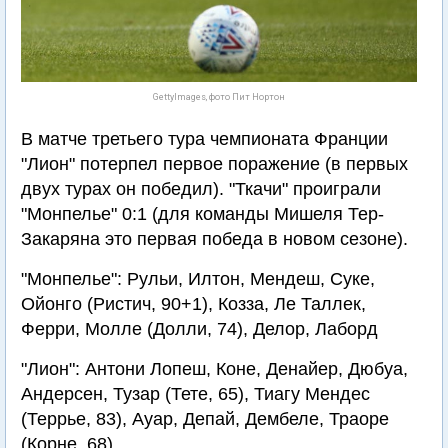
GettyImages, фото Пит Нортон
В матче третьего тура чемпионата Франции
"Лион" потерпел первое поражение (в первых
двух турах он победил). "Ткачи" проиграли
"Монпелье" 0:1 (для команды Мишеля Тер-
Закаряна это первая победа в новом сезоне).
"Монпелье": Рульи, Илтон, Мендеш, Суке,
Ойонго (Ристич, 90+1), Козза, Ле Таллек,
Ферри, Молле (Долли, 74), Делор, Лаборд
"Лион": Антони Лопеш, Коне, Денайер, Дюбуа,
Андерсен, Тузар (Тете, 65), Тиагу Мендес
(Террье, 83), Ауар, Депай, Дембеле, Траоре
(Корне, 68)