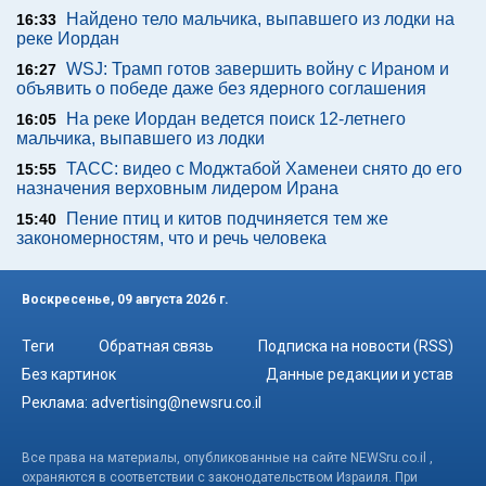
Найдено тело мальчика, выпавшего из лодки на
16:33
реке Иордан
WSJ: Трамп готов завершить войну с Ираном и
16:27
объявить о победе даже без ядерного соглашения
На реке Иордан ведется поиск 12-летнего
16:05
мальчика, выпавшего из лодки
ТАСС: видео с Моджтабой Хаменеи снято до его
15:55
назначения верховным лидером Ирана
Пение птиц и китов подчиняется тем же
15:40
закономерностям, что и речь человека
Воскресенье, 09 августа 2026 г.
Теги
Обратная связь
Подписка на новости (RSS)
Без картинок
Данные редакции и устав
Реклама:
advertising@newsru.co.il
Все права на материалы, опубликованные на сайте NEWSru.co.il ,
охраняются в соответствии с законодательством Израиля. При