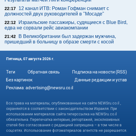
12 канал ИТВ: Роман Гофман снимает с
22:17
должностей двух руководителей в "Мосаде"
Израильские пассажиры, судящиеся с Blue Bird,
22:12
едва не сорвали рейс авиакомпании
В Великобритании был задержан мужчина,
21:42
пришедший в больницу в образе смерти с косой
Пятница, 07 августа 2026 г.
Теги
Обратная связь
Подписка на новости (RSS)
Без картинок
Данные редакции и устав
Реклама:
advertising@newsru.co.il
Все права на материалы, опубликованные на сайте NEWSru.co.il ,
охраняются в соответствии с законодательством Израиля. При
использовании материалов сайта гиперссылка на NEWSru.co.il
обязательна. Перепечатка интервью, репортажей, эксклюзивных
статей без согласования с редакцией запрещена – в том числе в
соцсетях. Использование фотоматериалов агентств не разрешается.