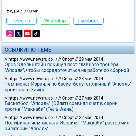
Будьте с нами:
Telegram
WhatsApp
Facebook
ССЫЛКИ ПО ТЕМЕ
//
https://www.newsru.co.il/
//
Спорт
//
29 мая 2014
Эрез Эдельштейн покинул пост главного тренера
"Апоэля", чтобы сосредоточиться на работе со сборной
//
https://www.newsru.co.il/
//
Спорт
//
28 мая 2014
Чемпионат Израиля по баскетболу: столичный "Апоэль"
проиграл в Хайфе
//
https://www.newsru.co.il/
//
Спорт
//
27 мая 2014
Баскетбол: "Апоэль" (Эйлат) сравнял счет в серии
против "Маккаби" (Тель-Авив)
//
https://www.newsru.co.il/
//
Спорт
//
22 мая 2014
Полуфинал чемпионата Израиля: "Маккаби" разгромил
эйлатский "Апоэль"