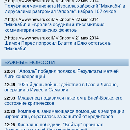
//
https://www.newsru.co.il/
//
Спорт
//
22 мая 2014
Полуфинал чемпионата Израиля: хайфский "Маккаби" в
Иерусалиме разгромил "Апоэль", набрав 107 очков
//
https://www.newsru.co.il/
//
Спорт
//
22 мая 2014
"Маккаби" и Евролига осудили антисемитские
комментарии испанских фанатов
//
https://www.newsru.co.il/
//
Спорт
//
21 мая 2014
Шимон Перес попросил Блатта и Блю остаться в
"Маккаби"
ВАЖНЫЕ НОВОСТИ
"Апоэль" победил поляков. Результаты матчей
23:04
Лиги конференций
1035-й день войны: действия в Газе и Ливане,
22:45
операции в Иудее и Самарии
Младенец подавился пакетом в Бней-Браке, его
22:33
состояние критическое
Компания, занимающаяся помощью в эмиграции
22:30
израильтян, обратилась за защитой от кредиторов
Киевляне победили. "Бейтар" проиграл.
22:28
Результаты матчей Лиги конференций