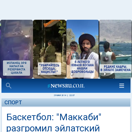
ИСПАНЕЦ ЗРЯ
НАПАЛ НА
РЕЗЕРВИСТА
ЦАХАЛА
29 МАЯ 2014
|
22:37
СПОРТ
Баскетбол: "Маккаби"
разгромил эйлатский