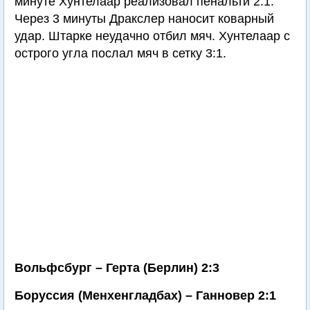
минуте Хунтелаар реализовал пенальти 2:1.
Через 3 минуты Дракслер наносит коварный
удар. Штарке неудачно отбил мяч. Хунтелаар с
острого угла послал мяч в сетку 3:1.
Вольфсбург – Герта (Берлин) 2:3
Боруссия (Менхенгладбах) – Ганновер 2:1