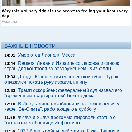
Why this ordinary drink is the secret to feeling your best every
day
Реклама
ВАЖНЫЕ НОВОСТИ
Умер отец Лионеля Месси
14:01
Reuters: Ливан и Израиль согласовали список
13:44
стран для контроля за разоружением "Хизбаллы"
Дзюдо. Юношеский европейский кубок. Турок
13:33
отказался пожать руку израильтянину
Трамп оскорблен: федеральный суд назвал его
12:33
"временным квартирантом" Белого дома
В Иерусалиме возобновились столкновения у
12:10
кафе "Бе-Симта", работающего в субботу
ФИФА и УЕФА прокомментировали статью о
11:59
"выплатах любовнице Инфантино"
1037-й день войны: действия в Газе, Ливане и
11:56