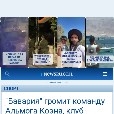
ИСПАНЕЦ ЗРЯ
НАПАЛ НА
РЕЗЕРВИСТА
ЦАХАЛА
29 ОКТЯБРЯ 2011
|
11:07
СПОРТ
"Бавария" громит команду
Альмога Коэна, клуб