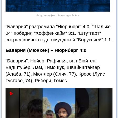
Getty Image, Фото: Александра Бейер
"Бавария" разгромила "Нюрнберг" 4:0. "Шальке
04" победил "Хоффенхайм" 3:1. "Штутгарт"
сыграл вничью с дортмундской "Боруссией" 1:1.
Бавария (Мюнхен) – Нюрнберг 4:0
"Бавария": Нойер, Рафинья, ван Бюйтен,
Бадштубер, Лам, Тимощук, Швайнштайгер
(Алаба, 71), Мюллер (Олич, 77), Кроос (Луис
Густаво, 74), Рибери, Гомес