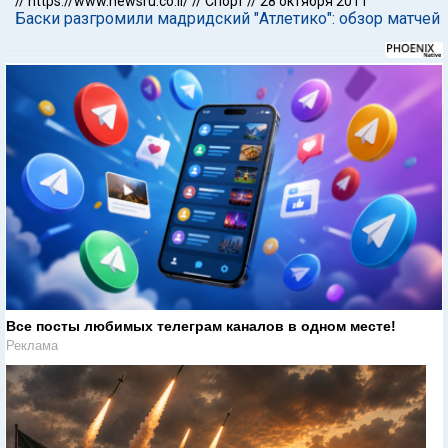
//
https://www.newsru.co.il/
//
Спорт
//
28 октября 2011
Баски разгромили мадридский "Атлетико": обзор матчей
Все посты любимых телеграм каналов в одном месте!
Реклама