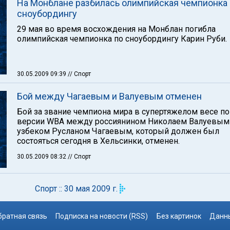
На Монблане разбилась олимпийская чемпионка
сноубордингу
29 мая во время восхождения на Монблан погибла
олимпийская чемпионка по сноубордингу Карин Руби.
30.05.2009 09:39
// Спорт
Бой между Чагаевым и Валуевым отменен
Бой за звание чемпиона мира в супертяжелом весе по
версии WBA между россиянином Николаем Валуевым
узбеком Русланом Чагаевым, который должен был
состояться сегодня в Хельсинки, отменен.
30.05.2009 08:32
// Спорт
Спорт :: 30 мая 2009 г.
братная связь
Подписка на новости (RSS)
Без картинок
Данны