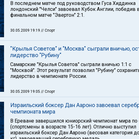
В последнем матче под руководством Гуса Хиддинка
лондонский "Челси" завоевал Кубок Англии, победив 
финальном матче "Эвертон" 2:1.
30.05.2009 19:19
// Спорт
"Крылья Советов" и "Москва" сыграли вничью, ос
лидерство "Рубину"
Самарские "Крылья Советов" сыграли вничью 1:1 с
"Москвой". Этот результат позволил "Рубину" сохранит
лидерство в чемпионате России.
30.05.2009 19:05
// Спорт
Израильский боксер Дан Аароно завоевал сереб
чемпионата мира
В Ереване завершился юниорский чемпионат мира по 
(спортсмены в возрасте 15-16 лет). Отлично выступил
израильский боксер Дан Аароно (весовая категория до
кг), завоевавший серебряную медаль.