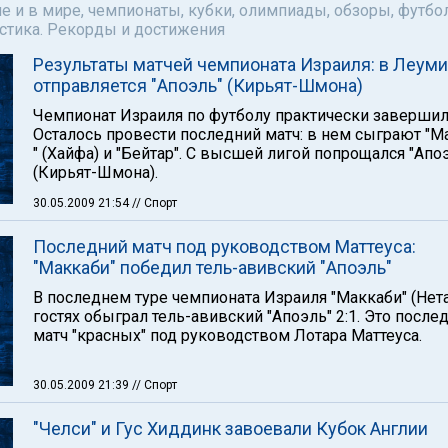
е и в мире, чемпионаты, кубки, олимпиады, обзоры, футбол
астика. Рекорды и достижения
Результаты матчей чемпионата Израиля: в Леуми
отправляется "Апоэль" (Кирьят-Шмона)
Чемпионат Израиля по футболу практически завершил
Осталось провести последний матч: в нем сыграют "М
" (Хайфа) и "Бейтар". С высшей лигой попрощался "Апо
(Кирьят-Шмона).
30.05.2009 21:54
// Спорт
Последний матч под руководством Маттеуса:
"Маккаби" победил тель-авивский "Апоэль"
В последнем туре чемпионата Израиля "Маккаби" (Нета
гостях обыграл тель-авивский "Апоэль" 2:1. Это после
матч "красных" под руководством Лотара Маттеуса.
30.05.2009 21:39
// Спорт
"Челси" и Гус Хиддинк завоевали Кубок Англии