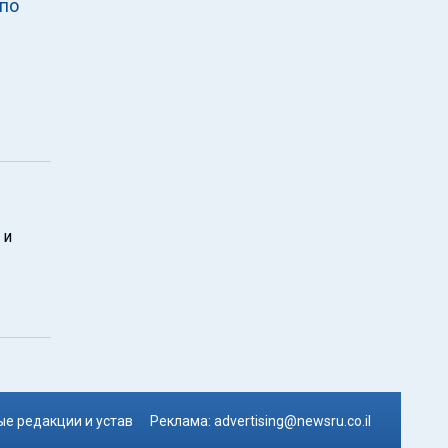
 по
 и
е редакции и устав
Реклама:
advertising@newsru.co.il