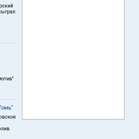
ерский
 сыграл
мотив"
Томь"
ковское
олив