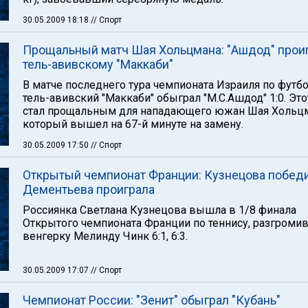
30.05.2009 18:18
// Спорт
Прощальный матч Шая Хольцмана: "Ашдод" прои
тель-авивскому "Маккаби"
В матче последнего тура чемпионата Израиля по футб
тель-авивский "Маккаби" обыграл "М.С.Ашдод" 1:0. Это
стал прощальным для нападающего южан Шая Хольцм
который вышел на 67-й минуте на замену.
30.05.2009 17:50
// Спорт
Открытый чемпионат Франции: Кузнецова победи
Дементьева проиграла
Россиянка Светлана Кузнецова вышла в 1/8 финала
Открытого чемпионата Франции по теннису, разгроми
венгерку Мелинду Чинк 6:1, 6:3.
30.05.2009 17:07
// Спорт
Чемпионат России: "Зенит" обыграл "Кубань"