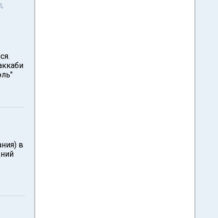
,
ся.
аккаби
эль"
ния) в
дний