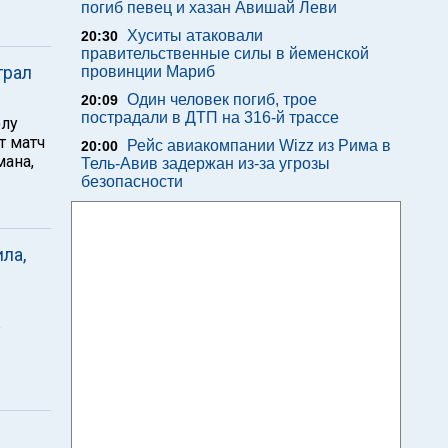
погиб певец и хазан Авишай Леви
Хуситы атаковали
20:30
правительственные силы в йеменской
грал
провинции Мариб
Один человек погиб, трое
20:09
пострадали в ДТП на 316-й трассе
олу
т матч
Рейс авиакомпании Wizz из Рима в
20:00
ана,
Тель-Авив задержан из-за угрозы
безопасности
ла,
в