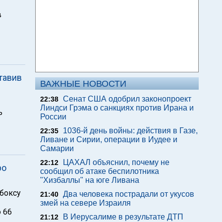
в
тавив
ВАЖНЫЕ НОВОСТИ
Сенат США одобрил законопроект
22:38
Линдси Грэма о санкциях против Ирана и
ь
России
1036-й день войны: действия в Газе,
22:35
Ливане и Сирии, операции в Иудее и
Самарии
ЦАХАЛ объяснил, почему не
22:12
ро
сообщил об атаке беспилотника
"Хизбаллы" на юге Ливана
боксу
Два человека пострадали от укусов
21:40
змей на севере Израиля
 66
В Иерусалиме в результате ДТП
21:12