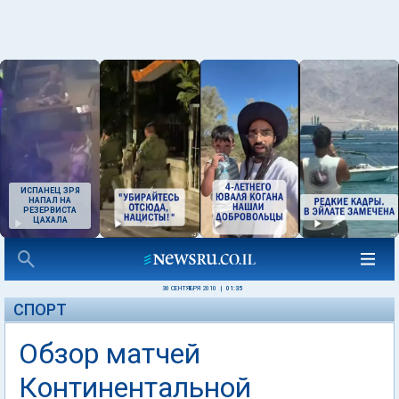
ИСПАНЕЦ ЗРЯ
НАПАЛ НА
РЕЗЕРВИСТА
ЦАХАЛА
30 СЕНТЯБРЯ 2010
|
01:35
СПОРТ
Обзор матчей
Континентальной