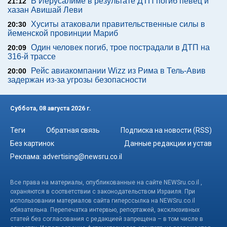
В Иерусалиме в результате ДТП погиб певец и
21:12
хазан Авишай Леви
Хуситы атаковали правительственные силы в
20:30
йеменской провинции Мариб
Один человек погиб, трое пострадали в ДТП на
20:09
316-й трассе
Рейс авиакомпании Wizz из Рима в Тель-Авив
20:00
задержан из-за угрозы безопасности
Суббота, 08 августа 2026 г.
Теги
Обратная связь
Подписка на новости (RSS)
Без картинок
Данные редакции и устав
Реклама:
advertising@newsru.co.il
Все права на материалы, опубликованные на сайте NEWSru.co.il ,
охраняются в соответствии с законодательством Израиля. При
использовании материалов сайта гиперссылка на NEWSru.co.il
обязательна. Перепечатка интервью, репортажей, эксклюзивных
статей без согласования с редакцией запрещена – в том числе в