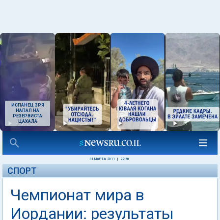
ИСПАНЕЦ ЗРЯ
НАПАЛ НА
РЕЗЕРВИСТА
ЦАХАЛА
31 МАРТА 2011
|
22:50
СПОРТ
Чемпионат мира в
Иордании: результаты