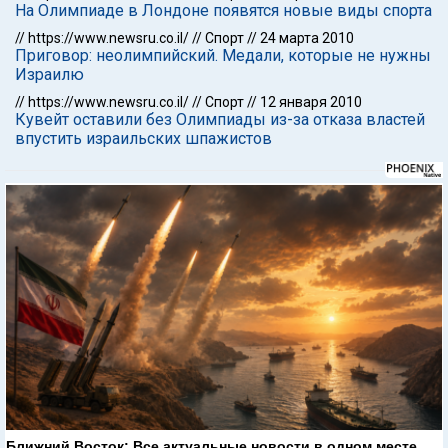
На Олимпиаде в Лондоне появятся новые виды спорта
//
https://www.newsru.co.il/
//
Спорт
//
24 марта 2010
Приговор: неолимпийский. Медали, которые не нужны
Израилю
//
https://www.newsru.co.il/
//
Спорт
//
12 января 2010
Кувейт оставили без Олимпиады из-за отказа властей
впустить израильских шпажистов
Ближний Восток: Все актуальные новости в одном месте