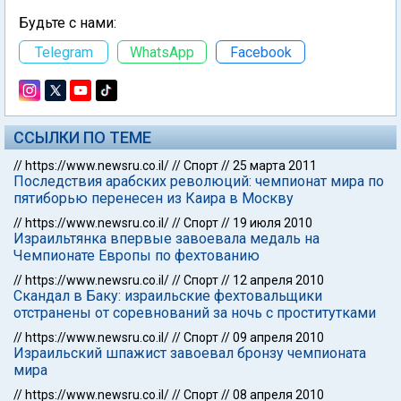
Будьте с нами:
Telegram
WhatsApp
Facebook
ССЫЛКИ ПО ТЕМЕ
//
https://www.newsru.co.il/
//
Спорт
//
25 марта 2011
Последствия арабских революций: чемпионат мира по
пятиборью перенесен из Каира в Москву
//
https://www.newsru.co.il/
//
Спорт
//
19 июля 2010
Израильтянка впервые завоевала медаль на
Чемпионате Европы по фехтованию
//
https://www.newsru.co.il/
//
Спорт
//
12 апреля 2010
Скандал в Баку: израильские фехтовальщики
отстранены от соревнований за ночь с проститутками
//
https://www.newsru.co.il/
//
Спорт
//
09 апреля 2010
Израильский шпажист завоевал бронзу чемпионата
мира
//
https://www.newsru.co.il/
//
Спорт
//
08 апреля 2010