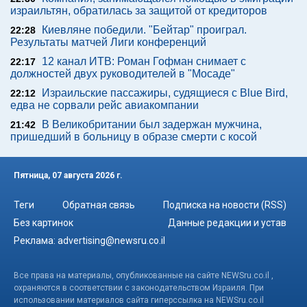
израильтян, обратилась за защитой от кредиторов
Киевляне победили. "Бейтар" проиграл.
22:28
Результаты матчей Лиги конференций
12 канал ИТВ: Роман Гофман снимает с
22:17
должностей двух руководителей в "Мосаде"
Израильские пассажиры, судящиеся с Blue Bird,
22:12
едва не сорвали рейс авиакомпании
В Великобритании был задержан мужчина,
21:42
пришедший в больницу в образе смерти с косой
Пятница, 07 августа 2026 г.
Теги
Обратная связь
Подписка на новости (RSS)
Без картинок
Данные редакции и устав
Реклама:
advertising@newsru.co.il
Все права на материалы, опубликованные на сайте NEWSru.co.il ,
охраняются в соответствии с законодательством Израиля. При
использовании материалов сайта гиперссылка на NEWSru.co.il