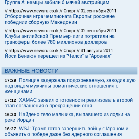
Группа А: немцы забили 6 мячей австрийцам
//
https://www.newsru.co.il/
//
Спорт
//
02 сентября 2011
Отборочная игра чемпионата Европы: россияне
победили сборную Македонии
//
https://www.newsru.co.il/
//
Спорт
//
02 сентября 2011
Клубы английской Премьер-лиги потратили на
трансферы более 780 миллионов долларов
//
https://www.newsru.co.il/
//
Спорт
//
31 августа 2011
Йоси Бенаюн перешел из "Челси" в "Арсенал"
ВАЖНЫЕ НОВОСТИ
Полиция задержала подозреваемую, заводившую
17:29
под видом мужчины романтические отношения с
женщинами
ХАМАС заявил о готовности реализовать второй
17:12
этап соглашения о прекращении огня
Найдено тело мальчика, выпавшего из лодки на
16:33
реке Иордан
WSJ: Трамп готов завершить войну с Ираном и
16:27
объявить о победе даже без ядерного соглашения