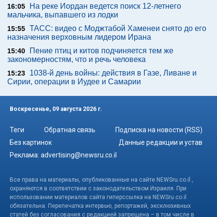
На реке Иордан ведется поиск 12-летнего
16:05
мальчика, выпавшего из лодки
ТАСС: видео с Моджтабой Хаменеи снято до его
15:55
назначения верховным лидером Ирана
Пение птиц и китов подчиняется тем же
15:40
закономерностям, что и речь человека
1038-й день войны: действия в Газе, Ливане и
15:23
Сирии, операции в Иудее и Самарии
Воскресенье, 09 августа 2026 г.
Теги
Обратная связь
Подписка на новости (RSS)
Без картинок
Данные редакции и устав
Реклама:
advertising@newsru.co.il
Все права на материалы, опубликованные на сайте NEWSru.co.il ,
охраняются в соответствии с законодательством Израиля. При
использовании материалов сайта гиперссылка на NEWSru.co.il
обязательна. Перепечатка интервью, репортажей, эксклюзивных
статей без согласования с редакцией запрещена – в том числе в