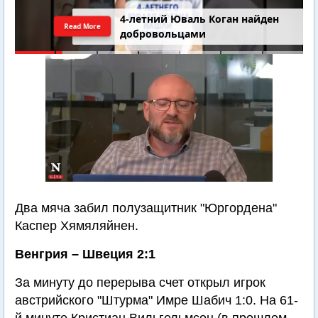
4-летний Юваль Коган найден
Read More
добровольцами
Два мяча забил полузащитник "Юргордена"
Каспер Хямяляйнен.
Венгрия – Швеция 2:1
За минуту до перерыва счет открыл игрок
австрийского "Штурма" Имре Шабич 1:0. На 61-