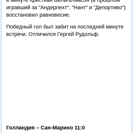
й минуте Кристиан Вильгельмсон (в прошлом
игравший за "Андерлехт", "Нант" и "Депортиво")
восстановил равновесие.
Победный гол был забит на последней минуте
встречи. Отличился Гергей Рудольф.
Голландия – Сан-Марино 11:0