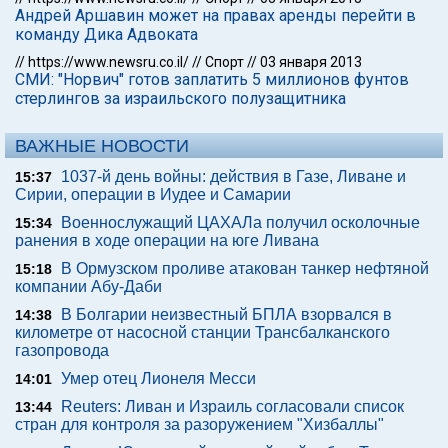
Андрей Аршавин может на правах аренды перейти в
команду Дика Адвоката
//
https://www.newsru.co.il/
//
Спорт
//
03 января 2013
СМИ: "Норвич" готов заплатить 5 миллионов фунтов
стерлингов за израильского полузащитника
ВАЖНЫЕ НОВОСТИ
1037-й день войны: действия в Газе, Ливане и
15:37
Сирии, операции в Иудее и Самарии
Военнослужащий ЦАХАЛа получил осколочные
15:34
ранения в ходе операции на юге Ливана
В Ормузском проливе атакован танкер нефтяной
15:18
компании Абу-Даби
В Болгарии неизвестный БПЛА взорвался в
14:38
километре от насосной станции Трансбалканского
газопровода
Умер отец Лионеля Месси
14:01
Reuters: Ливан и Израиль согласовали список
13:44
стран для контроля за разоружением "Хизбаллы"