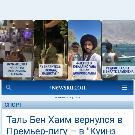
ИСПАНЕЦ ЗРЯ
НАПАЛ НА
РЕЗЕРВИСТА
ЦАХАЛА
04 ЯНВАРЯ 2013
|
13:39
СПОРТ
Таль Бен Хаим вернулся в
Премьер-лигу – в "Куинз