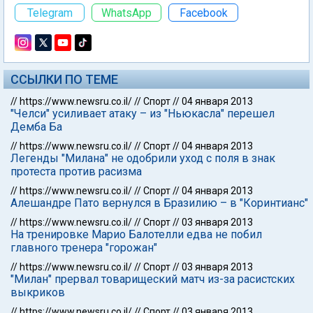
Telegram
WhatsApp
Facebook
ССЫЛКИ ПО ТЕМЕ
//
https://www.newsru.co.il/
//
Спорт
//
04 января 2013
"Челси" усиливает атаку – из "Ньюкасла" перешел
Демба Ба
//
https://www.newsru.co.il/
//
Спорт
//
04 января 2013
Легенды "Милана" не одобрили уход с поля в знак
протеста против расизма
//
https://www.newsru.co.il/
//
Спорт
//
04 января 2013
Алешандре Пато вернулся в Бразилию – в "Коринтианс"
//
https://www.newsru.co.il/
//
Спорт
//
03 января 2013
На тренировке Марио Балотелли едва не побил
главного тренера "горожан"
//
https://www.newsru.co.il/
//
Спорт
//
03 января 2013
"Милан" прервал товарищеский матч из-за расистских
выкриков
//
https://www.newsru.co.il/
//
Спорт
//
03 января 2013