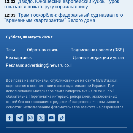
Дзюдо. Юношеский европейский кубок. Турок
13:33
отказался пожать руку израильтянину
Трамп оскорблен: федеральный суд назвал его
12:33
"временным квартирантом" Белого дома
Суббота, 08 августа 2026 г.
Теги
Обратная связь
Подписка на новости (RSS)
Без картинок
Данные редакции и устав
Реклама:
advertising@newsru.co.il
Все права на материалы, опубликованные на сайте NEWSru.co.il ,
охраняются в соответствии с законодательством Израиля. При
использовании материалов сайта гиперссылка на NEWSru.co.il
обязательна. Перепечатка интервью, репортажей, эксклюзивных
статей без согласования с редакцией запрещена – в том числе в
соцсетях. Использование фотоматериалов агентств не разрешается.