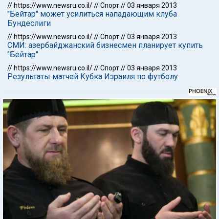
//
https://www.newsru.co.il/
//
Спорт
//
03 января 2013
"Бейтар" может усилиться нападающим клуба
Бундеслиги
//
https://www.newsru.co.il/
//
Спорт
//
03 января 2013
СМИ: азербайджанский бизнесмен планирует купить
"Бейтар"
//
https://www.newsru.co.il/
//
Спорт
//
03 января 2013
Результаты матчей Кубка Израиля по футболу