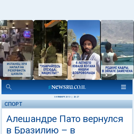
ИСПАНЕЦ ЗРЯ
НАПАЛ НА
РЕЗЕРВИСТА
ЦАХАЛА
04 ЯНВАРЯ 2013
|
20:27
СПОРТ
Алешандре Пато вернулся
в Бразилию – в