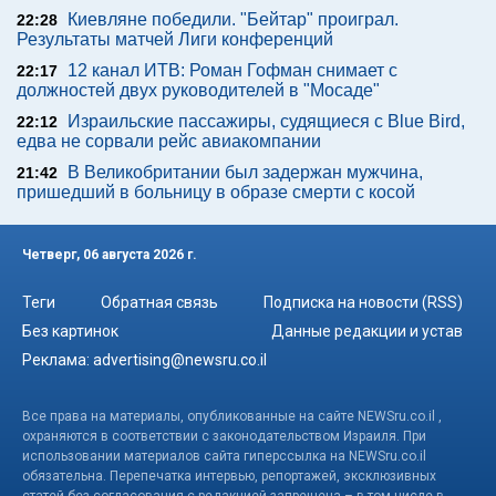
Киевляне победили. "Бейтар" проиграл.
22:28
Результаты матчей Лиги конференций
12 канал ИТВ: Роман Гофман снимает с
22:17
должностей двух руководителей в "Мосаде"
Израильские пассажиры, судящиеся с Blue Bird,
22:12
едва не сорвали рейс авиакомпании
В Великобритании был задержан мужчина,
21:42
пришедший в больницу в образе смерти с косой
Четверг, 06 августа 2026 г.
Теги
Обратная связь
Подписка на новости (RSS)
Без картинок
Данные редакции и устав
Реклама:
advertising@newsru.co.il
Все права на материалы, опубликованные на сайте NEWSru.co.il ,
охраняются в соответствии с законодательством Израиля. При
использовании материалов сайта гиперссылка на NEWSru.co.il
обязательна. Перепечатка интервью, репортажей, эксклюзивных
статей без согласования с редакцией запрещена – в том числе в