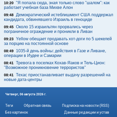
"Я попала сюда, зная только слово "шалом": как
10:20
работает учебная база Михве Алон
Демократический истеблишмент США поддержал
09:48
кандидата, обвинявшего Израиль в геноциде
Около 15 израильтян прорвались через
09:45
пограничное ограждение и проникли в Ливан
Yellow обещает продавать хот-доги по 5 шекелей
09:23
за порцию на постоянной основе
1035-й день войны: действия в Газе и Ливане,
08:49
операции в Иудее и Самарии
Тревога в поселках Кохав-Яаков и Тель-Цион:
08:41
"Возможное проникновение террористов"
Техас приостанавливает выдачу разрешений на
08:41
новые дата-центры
Четверг, 06 августа 2026 г.
Теги
Обратная связь
Подписка на новости (RSS)
Без картинок
Данные редакции и устав