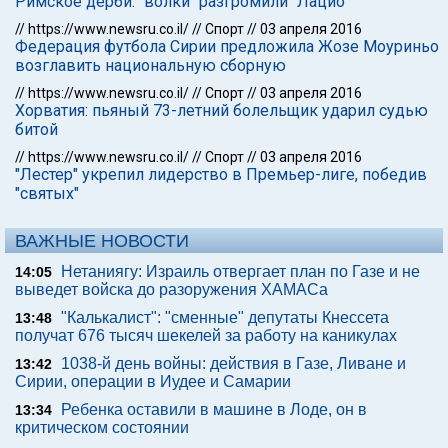
Римское дерби: "волки" разгромили "Лацио"
//
https://www.newsru.co.il/
//
Спорт
//
03 апреля 2016
Федерация футбола Сирии предложила Жозе Моуриньо
возглавить национальную сборную
//
https://www.newsru.co.il/
//
Спорт
//
03 апреля 2016
Хорватия: пьяный 73-летний болельщик ударил судью
битой
//
https://www.newsru.co.il/
//
Спорт
//
03 апреля 2016
"Лестер" укрепил лидерство в Премьер-лиге, победив
"святых"
ВАЖНЫЕ НОВОСТИ
Нетаниягу: Израиль отвергает план по Газе и не
14:05
выведет войска до разоружения ХАМАСа
"Калькалист": "сменные" депутаты Кнессета
13:48
получат 676 тысяч шекелей за работу на каникулах
1038-й день войны: действия в Газе, Ливане и
13:42
Сирии, операции в Иудее и Самарии
Ребенка оставили в машине в Лоде, он в
13:34
критическом состоянии