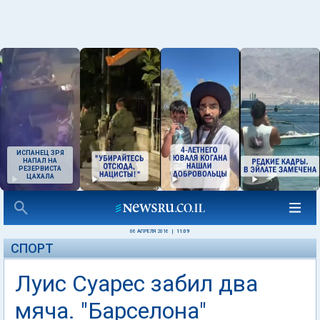
ИСПАНЕЦ ЗРЯ
НАПАЛ НА
РЕЗЕРВИСТА
ЦАХАЛА
06 АПРЕЛЯ 2016
|
11:09
СПОРТ
Луис Суарес забил два
мяча. "Барселона"