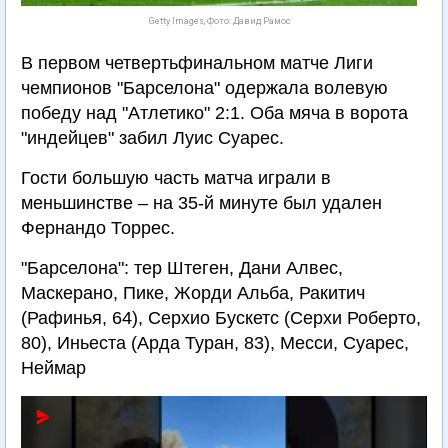
Getty Images, Фото: Давид Рамос
В первом четвертьфинальном матче Лиги
чемпионов "Барселона" одержала волевую
победу над "Атлетико" 2:1. Оба мяча в ворота
"индейцев" забил Луис Суарес.
Гости большую часть матча играли в
меньшинстве – на 35-й минуте был удален
Фернандо Торрес.
"Барселона": тер Штеген, Дани Алвес,
Маскерано, Пике, Жорди Альба, Ракитич
(Рафинья, 64), Серхио Бускетс (Серхи Роберто,
80), Иньеста (Арда Туран, 83), Месси, Суарес,
Неймар