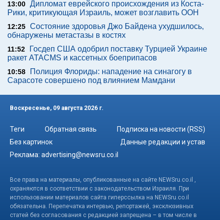
Дипломат еврейского происхождения из Коста-
13:00
Рики, критикующая Израиль, может возглавить ООН
Состояние здоровья Джо Байдена ухудшилось,
12:25
обнаружены метастазы в костях
Госдеп США одобрил поставку Турцией Украине
11:52
ракет ATACMS и кассетных боеприпасов
Полиция Флориды: нападение на синагогу в
10:58
Сарасоте совершено под влиянием Мамдани
Воскресенье, 09 августа 2026 г.
Теги
Обратная связь
Подписка на новости (RSS)
Без картинок
Данные редакции и устав
Реклама:
advertising@newsru.co.il
Все права на материалы, опубликованные на сайте NEWSru.co.il ,
охраняются в соответствии с законодательством Израиля. При
использовании материалов сайта гиперссылка на NEWSru.co.il
обязательна. Перепечатка интервью, репортажей, эксклюзивных
статей без согласования с редакцией запрещена – в том числе в