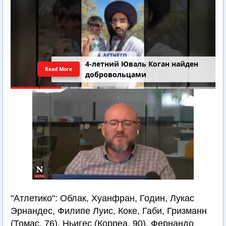
4-летний Юваль Коган найден
Read More
добровольцами
"Атлетико": Облак, Хуанфран, Годин, Лукас
Эрнандес, Филипе Луис, Коке, Габи, Гризманн
(Томас, 76), Ньигес (Корреа, 90), Фернандо