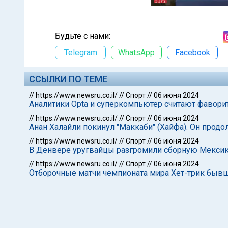
Будьте с нами:
Telegram
WhatsApp
Facebook
ССЫЛКИ ПО ТЕМЕ
//
https://www.newsru.co.il/
//
Спорт
//
06 июня 2024
Аналитики Opta и суперкомпьютер считают фавори
//
https://www.newsru.co.il/
//
Спорт
//
06 июня 2024
Анан Халайли покинул "Маккаби" (Хайфа). Он продо
//
https://www.newsru.co.il/
//
Спорт
//
06 июня 2024
В Денвере уругвайцы разгромили сборную Мексики
//
https://www.newsru.co.il/
//
Спорт
//
06 июня 2024
Отборочные матчи чемпионата мира Хет-трик бывше