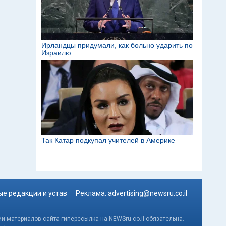
е редакции и устав
Реклама:
advertising@newsru.co.il
и материалов сайта гиперссылка на NEWSru.co.il обязательна.