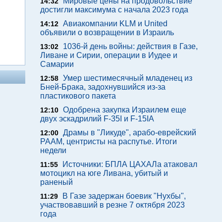
Мировые цены на продовольствие
14:32
достигли максимума с начала 2023 года
Авиакомпании KLM и United
14:12
объявили о возвращении в Израиль
1036-й день войны: действия в Газе,
13:02
Ливане и Сирии, операции в Иудее и
Самарии
Умер шестимесячный младенец из
12:58
Бней-Брака, задохнувшийся из-за
пластикового пакета
Одобрена закупка Израилем еще
12:10
двух эскадрилий F-35I и F-15IA
Драмы в "Ликуде", арабо-еврейский
12:00
РААМ, центристы на распутье. Итоги
недели
Источники: БПЛА ЦАХАЛа атаковал
11:55
мотоцикл на юге Ливана, убитый и
раненый
В Газе задержан боевик "Нухбы",
11:29
участвовавший в резне 7 октября 2023
года