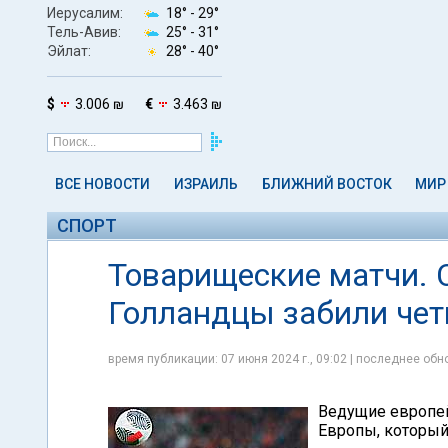
Иерусалим:
18° -
29°
Тель-Авив:
25° -
31°
Эйлат:
28° -
40°
$
3.006 ₪
€
3.463 ₪
ВСЕ НОВОСТИ
ИЗРАИЛЬ
БЛИЖНИЙ ВОСТОК
МИР
СПОРТ
Товарищеские матчи. 
Голландцы забили чет
время публикации: 07 июня 2024 г., 09:02 | последнее обно
Ведущие европей
Европы, который