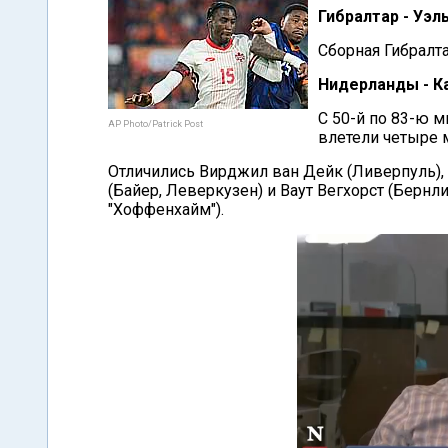
Гибралтар - Уэль
Сборная Гибралт
Нидерланды - Ка
С 50-й по 83-ю 
AP Photo/Patrick Post
влетели четыре 
Отличились Вирджил ван Дейк (Ливерпуль)
(Байер, Леверкузен) и Ваут Вегхорст (Бернли
"Хоффенхайм").