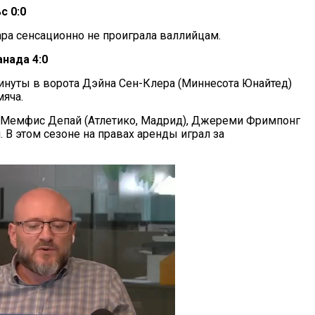
с 0:0
ара сенсационно не проиграла валлийцам.
нада 4:0
минуты в ворота Дэйна Сен-Клера (Миннесота Юнайтед)
мяча.
, Мемфис Депай (Атлетико, Мадрид), Джереми Фримпонг
. В этом сезоне на правах аренды играл за