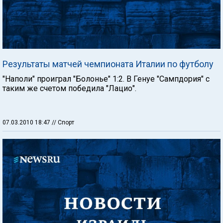
Результаты матчей чемпионата Италии по футболу
"Наполи" проиграл "Болонье" 1:2. В Генуе "Сампдория" с
таким же счетом победила "Лацио".
07.03.2010 18:47
// Спорт