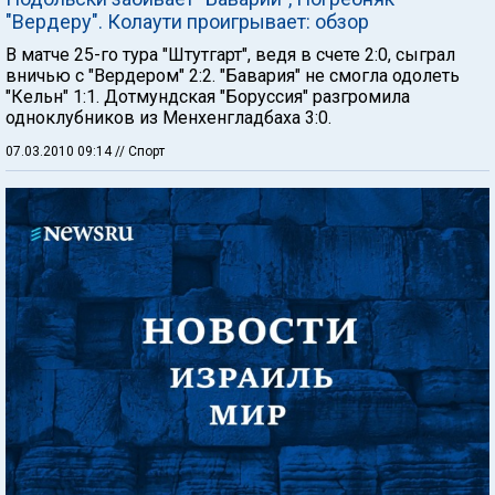
"Вердеру". Колаути проигрывает: обзор
В матче 25-го тура "Штутгарт", ведя в счете 2:0, сыграл
вничью с "Вердером" 2:2. "Бавария" не смогла одолеть
"Кельн" 1:1. Дотмундская "Боруссия" разгромила
одноклубников из Менхенгладбаха 3:0.
07.03.2010 09:14
// Спорт