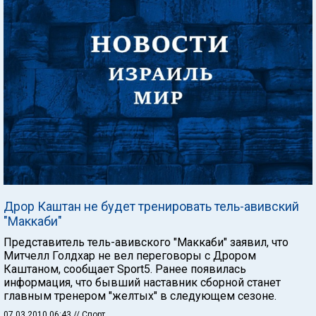
Дрор Каштан не будет тренировать тель-авивский
"Маккаби"
Представитель тель-авивского "Маккаби" заявил, что
Митчелл Голдхар не вел переговоры с Дрором
Каштаном, сообщает Sport5. Ранее появилась
информация, что бывший наставник сборной станет
главным тренером "желтых" в следующем сезоне.
07.03.2010 06:43
// Спорт