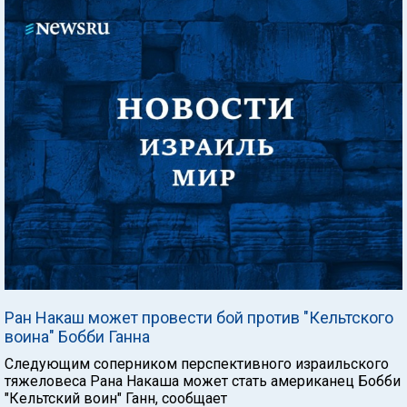
Ран Накаш может провести бой против "Кельтского
воина" Бобби Ганна
Следующим соперником перспективного израильского
тяжеловеса Рана Накаша может стать американец Бобби
"Кельтский воин" Ганн, сообщает