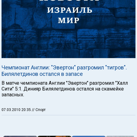
Чемпионат Англии: "Эвертон" разгромил "тигров".
Билялетдинов остался в запасе
В матче чемпионата Англии "Эвертон" разгромил "Халл
Сити" 5:1. Динияр Билялетдинов остался на скамейке
запасных.
07.03.2010 20:35
// Спорт