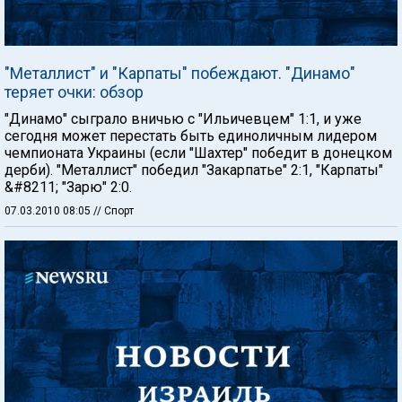
"Металлист" и "Карпаты" побеждают. "Динамо"
теряет очки: обзор
"Динамо" сыграло вничью с "Ильичевцем" 1:1, и уже
сегодня может перестать быть единоличным лидером
чемпионата Украины (если "Шахтер" победит в донецком
дерби). "Металлист" победил "Закарпатье" 2:1, "Карпаты"
&#8211; "Зарю" 2:0.
07.03.2010 08:05
// Спорт