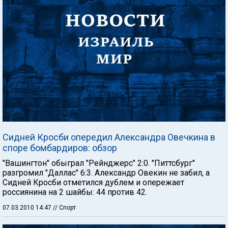
Сидней Кросби опередил Александра Овечкина в
споре бомбардиров: обзор
"Вашингтон" обыграл "Рейнджерс" 2:0. "Питтсбург"
разгромил "Даллас" 6:3. Александр Овекин не забил, а
Сидней Кросби отметился дублем и опережает
россиянина на 2 шайбы: 44 против 42.
07.03.2010 14:47
// Спорт