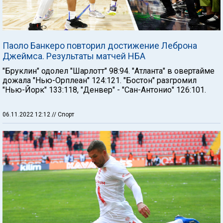
Паоло Банкеро повторил достижение Леброна
Джеймса. Результаты матчей НБА
"Бруклин" одолел "Шарлотт" 98:94. "Атланта" в овертайме
дожала "Нью-Орплеан" 124:121. "Бостон" разгромил
"Нью-Йорк" 133:118, "Денвер" - "Сан-Антонио" 126:101.
06.11.2022 12:12
// Спорт