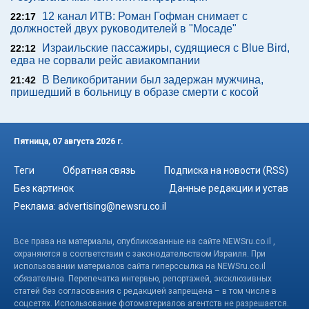
12 канал ИТВ: Роман Гофман снимает с
22:17
должностей двух руководителей в "Мосаде"
Израильские пассажиры, судящиеся с Blue Bird,
22:12
едва не сорвали рейс авиакомпании
В Великобритании был задержан мужчина,
21:42
пришедший в больницу в образе смерти с косой
Пятница, 07 августа 2026 г.
Теги
Обратная связь
Подписка на новости (RSS)
Без картинок
Данные редакции и устав
Реклама:
advertising@newsru.co.il
Все права на материалы, опубликованные на сайте NEWSru.co.il ,
охраняются в соответствии с законодательством Израиля. При
использовании материалов сайта гиперссылка на NEWSru.co.il
обязательна. Перепечатка интервью, репортажей, эксклюзивных
статей без согласования с редакцией запрещена – в том числе в
соцсетях. Использование фотоматериалов агентств не разрешается.