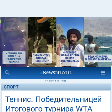
ИСПАНЕЦ ЗРЯ
НАПАЛ НА
РЕЗЕРВИСТА
ЦАХАЛА
09 НОЯБРЯ 2024
|
18:32
СПОРТ
Теннис. Победительницей
Итогового турнира WTA