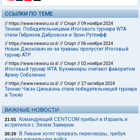
ССЫЛКИ ПО ТЕМЕ
//
https://www.newsru.co.il/
//
Спорт
//
09 ноября 2024
Теннис. Победительницами Итогового турнира WTA
стали Габриэла Дабровски и Эрин Рутлифф
//
https://www.newsru.co.il/
//
Спорт
//
06 ноября 2024
Новак Джокович из-за травмы пропустит Итоговый
турнир АТР
//
https://www.newsru.co.il/
//
Спорт
//
02 ноября 2024
Итоговый турнир WTA. Букмекеры считают фаворитом
Арину Соболенко
//
https://www.newsru.co.il/
//
Спорт
//
27 октября 2024
Теннис Чжэн Циньвэнь стала победительницей турнира
в Токио
ВАЖНЫЕ НОВОСТИ
Командующий CENTCOM прибыл в Израиль и
21:01
встретился с Эялем Замиром
В Ливане хотят прервать переговоры, требуя
20:20
вывода израильских войск