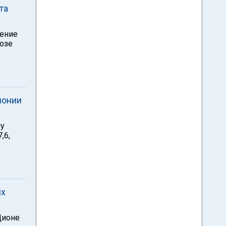
та
сение
розе
понии
му
,6,
их
Ционе