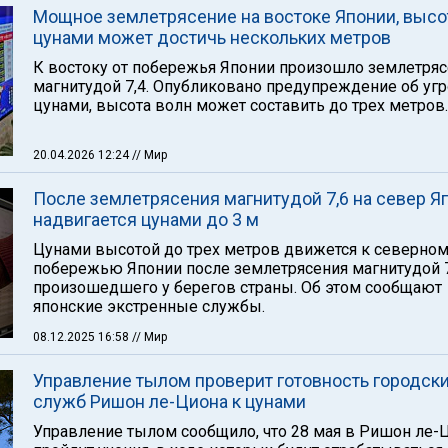
Мощное землетрясение на востоке Японии, высо
цунами может достичь нескольких метров
К востоку от побережья Японии произошло землетря
магнитудой 7,4. Опубликовано предупреждение об уг
цунами, высота волн может составить до трех метров.
20.04.2026 12:24
// Мир
После землетрясения магнитудой 7,6 на север Я
надвигается цунами до 3 м
Цунами высотой до трех метров движется к северно
побережью Японии после землетрясения магнитудой 7
произошедшего у берегов страны. Об этом сообщают
японские экстренные службы.
08.12.2025 16:58
// Мир
Управление тылом проверит готовность городск
служб Ришон ле-Циона к цунами
Управление тылом сообщило, что 28 мая в Ришон ле-