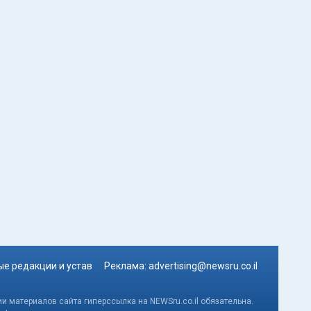
е редакции и устав
Реклама:
advertising@newsru.co.il
и материалов сайта гиперссылка на NEWSru.co.il обязательна.