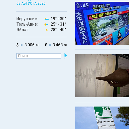
08 АВГУСТА 2026
Иерусалим:
19° -
30°
Тель-Авив:
25° -
31°
Эйлат:
28° -
40°
$
3.006 ₪
€
3.463 ₪