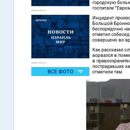
городскую больн
госпитале "Евро
www.rutv.ru
Инцидент произо
Большой Бронной
беспорядочно на
отметил собеседн
совершено во в
Как рассказал с
ворвался в поме
в правоохраните
www.rutv.ru
пострадавших ка
ВСЕ ФОТО
отметили там.