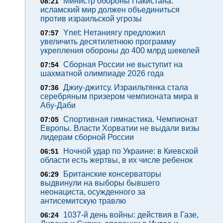
Министр обороны Пакистана:
08:21
исламский мир должен объединиться
против израильской угрозы
Ynet: Нетаниягу предложил
07:57
увеличить десятилетнюю программу
укрепления обороны до 400 млрд шекелей
Сборная России не выступит на
07:54
шахматной олимпиаде 2026 года
Джиу-джитсу. Израильтянка стала
07:36
серебряным призером чемпионата мира в
Абу-Даби
Спортивная гимнастика. Чемпионат
07:05
Европы. Власти Хорватии не выдали визы
лидерам сборной России
Ночной удар по Украине: в Киевской
06:51
области есть жертвы, в их числе ребенок
Британские консерваторы
06:29
выдвинули на выборы бывшего
неонациста, осужденного за
антисемитскую травлю
1037-й день войны: действия в Газе,
06:24