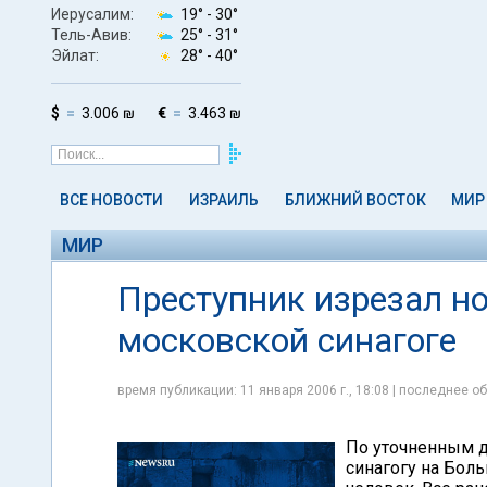
Иерусалим:
19° -
30°
Тель-Авив:
25° -
31°
Эйлат:
28° -
40°
$
3.006 ₪
€
3.463 ₪
ВСЕ НОВОСТИ
ИЗРАИЛЬ
БЛИЖНИЙ ВОСТОК
МИР
МИР
Преступник изрезал н
московской синагоге
время публикации: 11 января 2006 г., 18:08 | последнее об
По уточненным д
синагогу на Бол