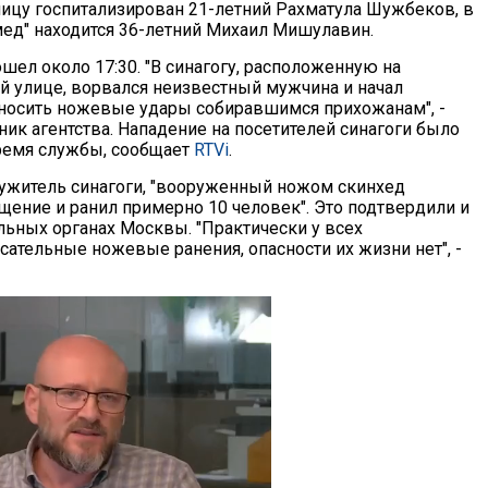
ицу госпитализирован 21-летний Рахматула Шужбеков, в
мед" находится 36-летний Михаил Мишулавин.
шел около 17:30. "В синагогу, расположенную на
 улице, ворвался неизвестный мужчина и начал
носить ножевые удары собиравшимся прихожанам", -
ик агентства. Нападение на посетителей синагоги было
ремя службы, сообщает
RTVi
.
лужитель синагоги, "вооруженный ножом скинхед
щение и ранил примерно 10 человек". Это подтвердили и
льных органах Москвы. "Практически у всех
сательные ножевые ранения, опасности их жизни нет", -