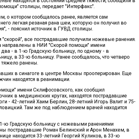
еные находятся в состоянии средней тяжести, сообщили в
помощи" столицы, передает "Интерфакс".
, о котором сообщалось ранее, является сам
него легкая резаная рана шеи, которую он получил во
", - пояснил источник в ГУВД столицы.
 "скорой", все пострадавшие получили ножевые ранения.
а направлены в НИИ "Скорой помощи" имени
два - в 1-ю Градскую больницу, по одному - в
ницу, в 33-ю больницу. Ранее сообщалось, что четверо
 тяжело ранены.
авших в синагоге в центре Москвы прооперирован. Еще
жчин находятся в реанимации.
омощи" имени Склифосовского, как сообщил
точник в медицинских кругах, находятся пострадавшие
ги - 42-летний Хаим Берлин, 28-летний Игорь Валит и 75-
ловицкий. Там же под наблюдением врачей находится
 1-ю Градскую больницу с ножевыми ранениями
ны пострадавшие Роман Белинский и Арон Менахем, в
нице находится 33-летний Георгий Куликов, в 33-ю