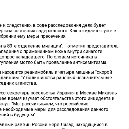
 к следствию, в ходе расследования дела будет
ртиза состояния задержанного. Как ожидается, уже в
збрании ему меры пресечения.
 в 83-е отделение милиции", - отметил представитель
нападения с применением ножа внутри синагоги
 допрос нападавшего. По словам источника в
тупления могло быть проявление антисемитизма.
я находится реанимобиль и четыре машины "скорой
давшим. "У большинства раненых незначительные
едник агентства.
ресс-секретарь посольства Израиля в Москве Михаэль
щее время изучает обстоятельства этого инцидента и
нул: "Мы рассчитываем, что российские
е необходимые меры для расследования данного
ений в будущем".
лавный раввин России Берл Лазар, находящийся в