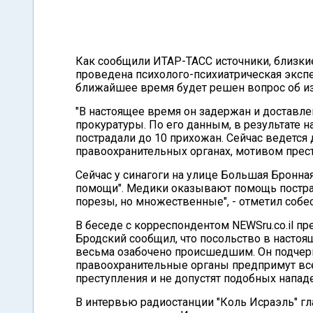
Как сообщили ИТАР-ТАСС источники, близкие
проведена психолого-психиатрическая экспе
ближайшее время будет решен вопрос об и
"В настоящее время он задержан и доставлен
прокуратуры. По его данным, в результате 
пострадали до 10 прихожан. Сейчас ведется
правоохранительных органах, мотивом прес
Сейчас у синагоги на улице Большая Бронна
помощи". Медики оказывают помощь постра
порезы, но множественные", - отметил собес
В беседе с корреспондентом NEWSru.co.il п
Бродский сообщил, что посольство в настоя
весьма озабочено происшедшим. Он подчерк
правоохранительные органы предпримут вс
преступления и не допустят подобных напад
В интервью радиостанции "Коль Исраэль" г