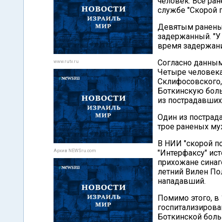
человек. Все ран
службе "Скорой 
Девятым раненым
задержанный. "У 
время задержания
Согласно данным
www.rutv.ru
Четыре человек
Склифосовского, 
Боткинскую боль
из пострадавших
Один из пострад
трое раненых му
В НИИ "скорой п
Архив NEWSru.com
"Интерфаксу" ис
прихожане синаго
летний Вилен По
нападавший.
Помимо этого, в
госпитализирова
Боткинской боль