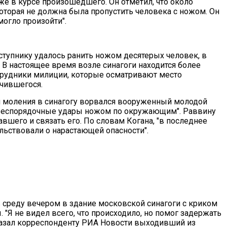
уже в курсе произошедшего. Он отметил, что около
которая не должна была пропустить человека с ножом. Он
 могло произойти".
ступнику удалось ранить ножом десятерых человек, в
. В настоящее время возле синагоги находится более
трудники милиции, которые осматривают место
учившегося.
мя моления в синагогу ворвался вооруженный молодой
ь беспорядочные удары ножом по окружающим". Раввину
вшего и связать его. По словам Когана, "в последнее
льствовали о нарастающей опасности".
среду вечером в здание московской синагоги с криком
 "Я не видел всего, что происходило, но помог задержать
сказал корреспонденту РИА Новости выходивший из