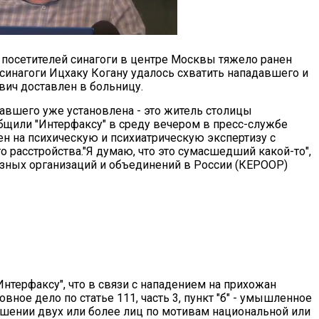
 посетителей синагоги в центре Москвы тяжело ранен
синагоги Ицхаку Когану удалось схватить нападавшего и
вич доставлен в больницу.
авшего уже установлена - это житель столицы
бщили "Интерфаксу" в среду вечером в пресс-службе
 на психическую и психиатрическую экспертизу с
расстройства."Я думаю, что это сумасшедший какой-то",
озных организаций и объединений в России (КЕРООР)
терфаксу", что в связи с нападением на прихожан
ное дело по статье 111, часть 3, пункт "б" - умышленное
шении двух или более лиц по мотивам национальной или