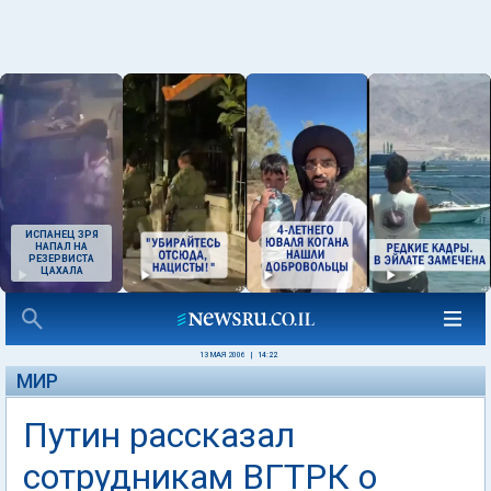
ИСПАНЕЦ ЗРЯ
НАПАЛ НА
РЕЗЕРВИСТА
ЦАХАЛА
13 МАЯ 2006
|
14:22
МИР
Путин рассказал
сотрудникам ВГТРК о