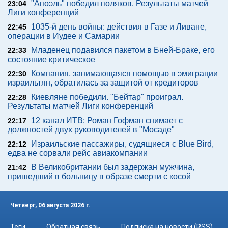
"Апоэль" победил поляков. Результаты матчей
23:04
Лиги конференций
1035-й день войны: действия в Газе и Ливане,
22:45
операции в Иудее и Самарии
Младенец подавился пакетом в Бней-Браке, его
22:33
состояние критическое
Компания, занимающаяся помощью в эмиграции
22:30
израильтян, обратилась за защитой от кредиторов
Киевляне победили. "Бейтар" проиграл.
22:28
Результаты матчей Лиги конференций
12 канал ИТВ: Роман Гофман снимает с
22:17
должностей двух руководителей в "Мосаде"
Израильские пассажиры, судящиеся с Blue Bird,
22:12
едва не сорвали рейс авиакомпании
В Великобритании был задержан мужчина,
21:42
пришедший в больницу в образе смерти с косой
Четверг, 06 августа 2026 г.
Теги
Обратная связь
Подписка на новости (RSS)