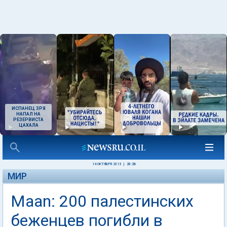
ИСПАНЕЦ ЗРЯ
НАПАЛ НА
РЕЗЕРВИСТА
ЦАХАЛА
14 ОКТЯБРЯ 2013
|
20:26
МИР
Maan: 200 палестинских
беженцев погибли в