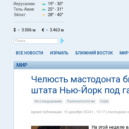
Иерусалим:
19° -
30°
Тель-Авив:
25° -
31°
Эйлат:
28° -
40°
$
3.006 ₪
€
3.463 ₪
ВСЕ НОВОСТИ
ИЗРАИЛЬ
БЛИЖНИЙ ВОСТОК
МИР
МИР
Челюсть мастодонта 
штата Нью-Йорк под г
Исследования
Палеонтология
США
время публикации: 19 декабря 2024 г., 10:17 | последнее о
На этой неделе 