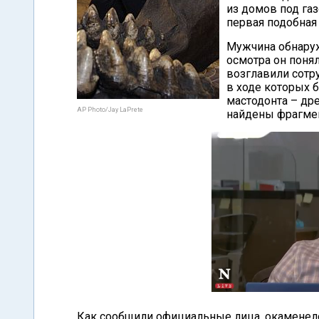
из домов под га
первая подобная 
Мужчина обнаруж
осмотра он понял
возглавили сотр
в ходе которых 
мастодонта – др
AP Photo/Jay LaPrete
найдены фрагмент
Как сообщили официальные лица, окаменел