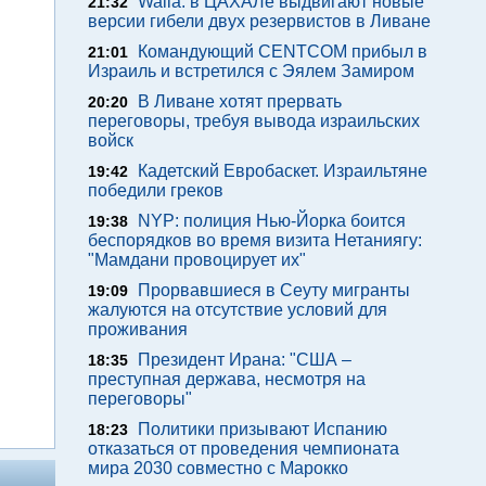
Walla: в ЦАХАЛе выдвигают новые
21:32
версии гибели двух резервистов в Ливане
Командующий CENTCOM прибыл в
21:01
Израиль и встретился с Эялем Замиром
В Ливане хотят прервать
20:20
переговоры, требуя вывода израильских
войск
Кадетский Евробаскет. Израильтяне
19:42
победили греков
NYP: полиция Нью-Йорка боится
19:38
беспорядков во время визита Нетаниягу:
"Мамдани провоцирует их"
Прорвавшиеся в Сеуту мигранты
19:09
жалуются на отсутствие условий для
проживания
Президент Ирана: "США –
18:35
преступная держава, несмотря на
переговоры"
Политики призывают Испанию
18:23
отказаться от проведения чемпионата
мира 2030 совместно с Марокко