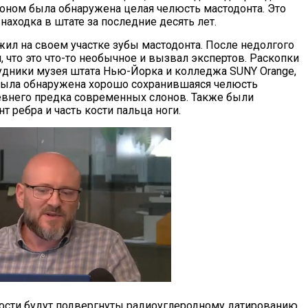
зоном была обнаружена целая челюсть мастодонта. Это
находка в штате за последние десять лет.
ил на своем участке зубы мастодонта. После недолгого
, что это что-то необычное и вызвал экспертов. Раскопки
удники музея штата Нью-Йорка и колледжа SUNY Orange,
была обнаружена хорошо сохранившаяся челюсть
евнего предка современных слонов. Также были
 ребра и часть кости пальца ноги.
ости будут подвергнуты радиоуглеродному датированию