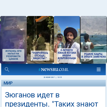
ИСПАНЕЦ ЗРЯ
НАПАЛ НА
РЕЗЕРВИСТА
ЦАХАЛА
20 ИЮНЯ 2007
|
13:15
МИР
Зюганов идет в
президенты. "Таких знают