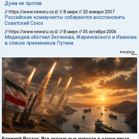
Дума не против
//
https://www.newsru.co.il/
//
В мире
//
20 января 2007
Российские коммунисты собираются восстановить
Советский Союз
//
https://www.newsru.co.il/
//
В мире
//
05 октября 2006
Медведев обогнал Зюганова, Жириновского и Иванова
в списке преемников Путина
Ближний Восток: Все актуальные новости в одном месте