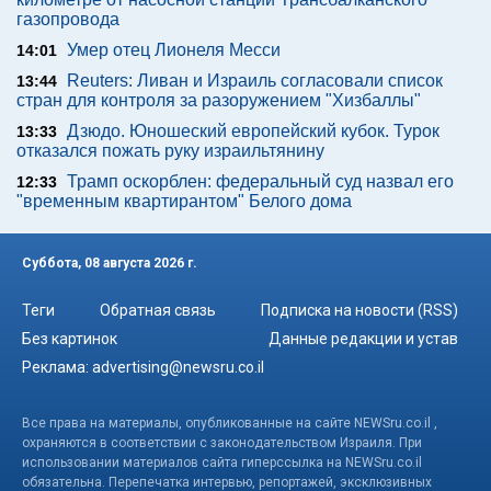
газопровода
Умер отец Лионеля Месси
14:01
Reuters: Ливан и Израиль согласовали список
13:44
стран для контроля за разоружением "Хизбаллы"
Дзюдо. Юношеский европейский кубок. Турок
13:33
отказался пожать руку израильтянину
Трамп оскорблен: федеральный суд назвал его
12:33
"временным квартирантом" Белого дома
Суббота, 08 августа 2026 г.
Теги
Обратная связь
Подписка на новости (RSS)
Без картинок
Данные редакции и устав
Реклама:
advertising@newsru.co.il
Все права на материалы, опубликованные на сайте NEWSru.co.il ,
охраняются в соответствии с законодательством Израиля. При
использовании материалов сайта гиперссылка на NEWSru.co.il
обязательна. Перепечатка интервью, репортажей, эксклюзивных