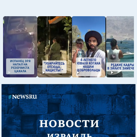
ИСПАНЕЦ ЗРЯ
НАПАЛ НА
РЕЗЕРВИСТА
ЦАХАЛА