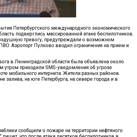
ткрытия Петербургского международного экономического
бласть подверглись массированной атаке беспилотников.
воздушную тревогу, предупреждали о возможном
ПВО. Аэропорт Пулково вводил ограничения на прием и
ога в Ленинградской области была объявлена около
цам утром приходили SMS-уведомления об угрозе
оте мобильного интернета. Жители разных районов
не залива, на юге Петербурга, на севере города и в
паблики сообщили о пожаре на территории нефтяного
" пишет, что после атаки десятков беспилотников в