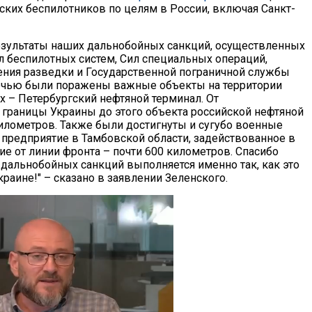
нских беспилотников по целям в России, включая Санкт-
езультаты наших дальнобойных санкций, осуществленных
л беспилотных систем, Сил специальных операций,
ения разведки и Государственной пограничной службы
очью были поражены важные объекты на территории
х – Петербургский нефтяной терминал. От
 границы Украины до этого объекта российской нефтяной
километров. Также были достигнуты и сугубо военные
– предприятие в Тамбовской области, задействованное в
ие от линии фронта – почти 600 километров. Спасибо
 дальнобойных санкций выполняется именно так, как это
раине!" – сказано в заявлении Зеленского.