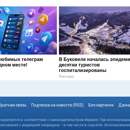
любимых телеграм
В Буковеле началась эпидеми
дном месте!
десятки туристов
госпитализированы
Реклама
братная связь
Подписка на новости (RSS)
Без картинок
Данны
, охраняются в соответствии с законодательством Израиля. При использовани
гласования с редакцией запрещена – в том числе в соцсетях. Использовани