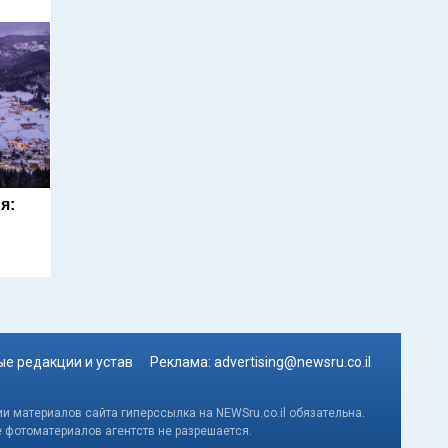
я:
е редакции и устав
Реклама:
advertising@newsru.co.il
и материалов сайта гиперссылка на NEWSru.co.il обязательна.
е фотоматериалов агентств не разрешается.