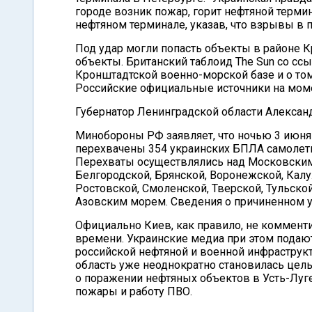
городе возник пожар, горит нефтяной терми
нефтяном терминале, указав, что взрывы в п
Под удар могли попасть объекты в районе 
объекты. Британский таблоид The Sun со сс
Кронштадтской военно-морской базе и о том
Российские официальные источники на моме
Губернатор Ленинградской области Александ
Минобороны РФ заявляет, что ночью 3 июня
перехвачены 354 украинских БПЛА самолетног
Перехваты осуществлялись над Московским
Белгородской, Брянской, Воронежской, Калу
Ростовской, Смоленской, Тверской, Тульско
Азовским морем. Сведения о причиненном у
Официально Киев, как правило, не коммент
времени. Украинские медиа при этом подаю
российской нефтяной и военной инфраструк
область уже неоднократно становилась цель
о поражении нефтяных объектов в Усть-Луге
пожары и работу ПВО.