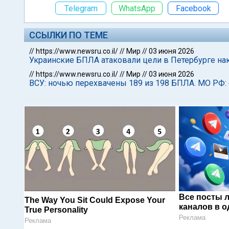
Telegram
WhatsApp
Facebook
ССЫЛКИ ПО ТЕМЕ
//
https://www.newsru.co.il/
//
Мир
//
03 июня 2026
Украинские БПЛА атаковали цели в Петербурге н
//
https://www.newsru.co.il/
//
Мир
//
03 июня 2026
ВСУ: ночью перехвачены 189 из 198 БПЛА. МО РФ:
Все посты 
The Way You Sit Could Expose Your
каналов в о
True Personality
Реклама
Реклама