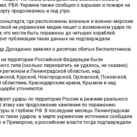
нал. РБК-Украина также сообщил о взрывах и пожаре на
орту продолжались и под утро.
Кронштадта, где расположены военные и военно-морские
ылкой на украинские медиа пишет о возможном ударе по
, что могли быть поражены до четырех кораблей.
нт публикации таких данных не подтверждали.
р Дрозденко заявлял о десятках сбитых беспилотников.
 на территории Российской Федерации были
о типа (сколько перехватить не удалось, не сказано).
 регионом и Ленинградской областью, над
жской, Курской, Новгородской, Орловской, Псковской,
й областями, Краснодарским краем, Крымом и над
щербе уточняются.
ирует удары по территории России в режиме реального
т атаку как продолжение кампании по поражению
туры в глубине РФ. В последние месяцы Ленинградская
ю таких ударов: в марте украинские источники сообщали
 и Приморске, а российские власти тогда подтверждали