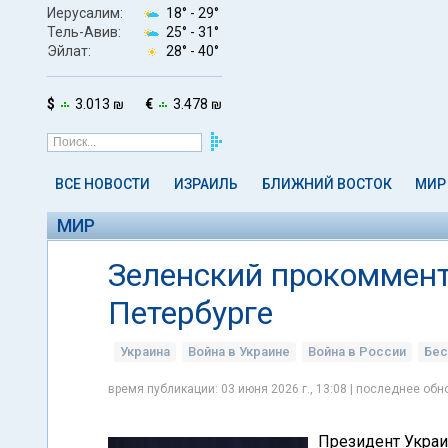
Иерусалим:
18° -
29°
Тель-Авив:
25° -
31°
Эйлат:
28° -
40°
$
3.013 ₪
€
3.478 ₪
ВСЕ НОВОСТИ
ИЗРАИЛЬ
БЛИЖНИЙ ВОСТОК
МИР
МИР
Зеленский прокоммент
Петербурге
Украина
Война в Украине
Война в России
Бес
время публикации: 03 июня 2026 г., 13:08 | последнее обно
Президент Укра