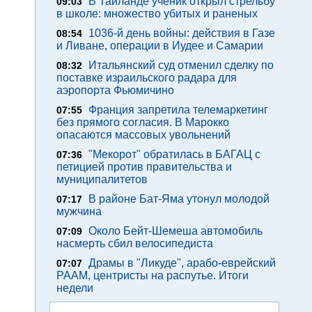
В Таиланде ученик открыл стрельбу
09:03
в школе: множество убитых и раненых
1036-й день войны: действия в Газе
08:54
и Ливане, операции в Иудее и Самарии
Итальянский суд отменил сделку по
08:32
поставке израильского радара для
аэропорта Фьюмичино
Франция запретила телемаркетинг
07:55
без прямого согласия. В Марокко
опасаются массовых увольнений
"Мекорот" обратилась в БАГАЦ с
07:36
петицией против правительства и
муниципалитетов
В районе Бат-Яма утонул молодой
07:17
мужчина
Около Бейт-Шемеша автомобиль
07:09
насмерть сбил велосипедиста
Драмы в "Ликуде", арабо-еврейский
07:07
РААМ, центристы на распутье. Итоги
недели