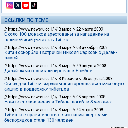
ССЫЛКИ ПО ТЕМЕ
//
https://www.newsru.co.il/
//
В мире
//
22 марта 2009
Около 100 монахов арестованы за нападение на
полицейский участок в Тибете
//
https://www.newsru.co.il/
//
В мире
//
08 декабря 2008
Китай оскорблен встречей Николя Саркози с Далай-
ламой
//
https://www.newsru.co.il/
//
В мире
//
29 августа 2008
Далай-лама госпитализирован в Бомбее
//
https://www.newsru.co.il/
//
В Израиле
//
05 августа 2008
Свеча для Тибета: израильтянин организовал массовую
акцию в поддержку тибетцев
//
https://www.newsru.co.il/
//
В мире
//
05 апреля 2008
Новые столкновения в Тибете: погибли 8 человек
//
https://www.newsru.co.il/
//
В мире
//
24 марта 2008
Тибетское правительство в изгнании: жертвами
беспорядков стали 130 человек