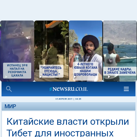
ИСПАНЕЦ ЗРЯ
НАПАЛ НА
РЕЗЕРВИСТА
ЦАХАЛА
05 АПРЕЛЯ 2009
|
04:35
МИР
Китайские власти открыли
Тибет для иностранных