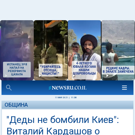
ИСПАНЕЦ ЗРЯ
НАПАЛ НА
РЕЗЕРВИСТА
ЦАХАЛА
11 МАЯ 2025
|
11:38
ОБЩИНА
"Деды не бомбили Киев":
Виталий Кардашов о