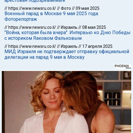
арестован подозреваемый
//
https://www.newsru.co.il/
//
Фото
//
09 мая 2025
Военный парад в Москве 9 мая 2025 года.
Фоторепортаж
//
https://www.newsru.co.il/
//
Израиль
//
08 мая 2025
"Война, которая была вчера". Интервью ко Дню Победы
с историком Яаковом Фальковым
//
https://www.newsru.co.il/
//
Израиль
//
17 апреля 2025
МИД Израиля не подтверждает отправку официальной
делегации на парад 9 мая в Москву