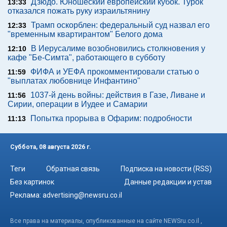
Дзюдо. Юношеский европейский кубок. Турок
13:33
отказался пожать руку израильтянину
Трамп оскорблен: федеральный суд назвал его
12:33
"временным квартирантом" Белого дома
В Иерусалиме возобновились столкновения у
12:10
кафе "Бе-Симта", работающего в субботу
ФИФА и УЕФА прокомментировали статью о
11:59
"выплатах любовнице Инфантино"
1037-й день войны: действия в Газе, Ливане и
11:56
Сирии, операции в Иудее и Самарии
Попытка прорыва в Офарим: подробности
11:13
Суббота, 08 августа 2026 г.
Теги
Обратная связь
Подписка на новости (RSS)
Без картинок
Данные редакции и устав
Реклама:
advertising@newsru.co.il
Все права на материалы, опубликованные на сайте NEWSru.co.il ,