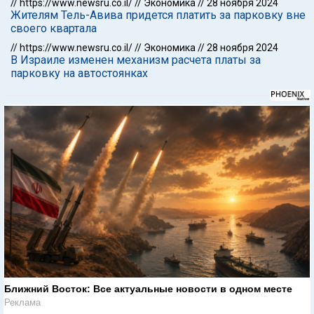
//
https://www.newsru.co.il/
//
Экономика
//
28 ноября 2024
Жителям Тель-Авива придется платить за парковку вне
своего квартала
//
https://www.newsru.co.il/
//
Экономика
//
28 ноября 2024
В Израиле изменен механизм расчета платы за
парковку на автостоянках
Ближний Восток: Все актуальные новости в одном месте
Реклама