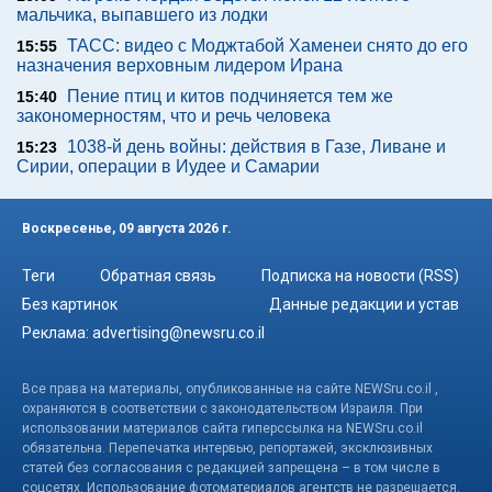
мальчика, выпавшего из лодки
ТАСС: видео с Моджтабой Хаменеи снято до его
15:55
назначения верховным лидером Ирана
Пение птиц и китов подчиняется тем же
15:40
закономерностям, что и речь человека
1038-й день войны: действия в Газе, Ливане и
15:23
Сирии, операции в Иудее и Самарии
Воскресенье, 09 августа 2026 г.
Теги
Обратная связь
Подписка на новости (RSS)
Без картинок
Данные редакции и устав
Реклама:
advertising@newsru.co.il
Все права на материалы, опубликованные на сайте NEWSru.co.il ,
охраняются в соответствии с законодательством Израиля. При
использовании материалов сайта гиперссылка на NEWSru.co.il
обязательна. Перепечатка интервью, репортажей, эксклюзивных
статей без согласования с редакцией запрещена – в том числе в
соцсетях. Использование фотоматериалов агентств не разрешается.