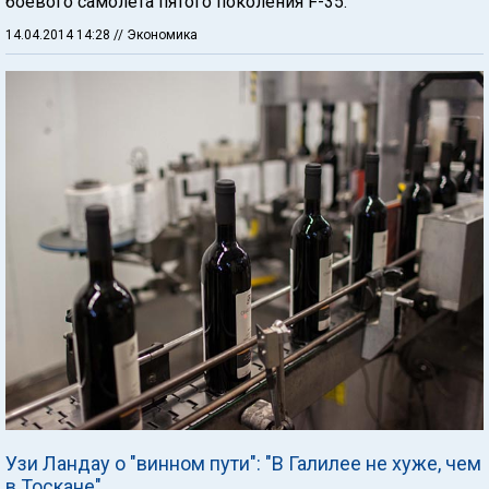
боевого самолета пятого поколения F-35.
14.04.2014 14:28
// Экономика
Узи Ландау о "винном пути": "В Галилее не хуже, чем
в Тоскане"