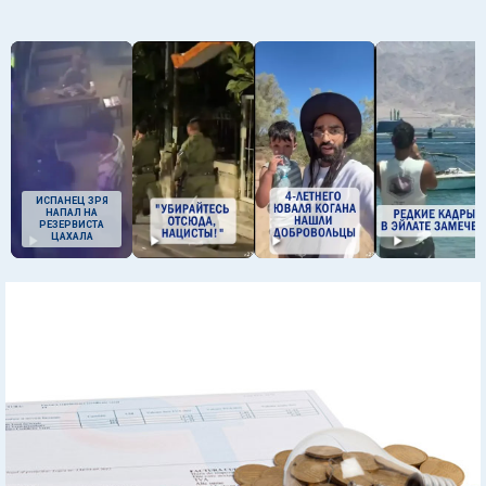
ИСПАНЕЦ ЗРЯ
НАПАЛ НА
РЕЗЕРВИСТА
ЦАХАЛА