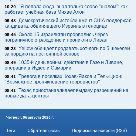
"Я попала сюда, зная только слово "шалом": как
10:20
работает учебная база Михве Алон
Демократический истеблишмент США поддержал
09:48
кандидата, обвинявшего Израиль в геноциде
Около 15 израильтян прорвались через
09:45
пограничное ограждение и проникли в Ливан
Yellow обещает продавать хот-доги по 5 шекелей
09:23
за порцию на постоянной основе
1035-й день войны: действия в Газе и Ливане,
08:49
операции в Иудее и Самарии
Тревога в поселках Кохав-Яаков и Тель-Цион:
08:41
"Возможное проникновение террористов"
Техас приостанавливает выдачу разрешений на
08:41
новые дата-центры
Четверг, 06 августа 2026 г.
Теги
Обратная связь
Подписка на новости (RSS)