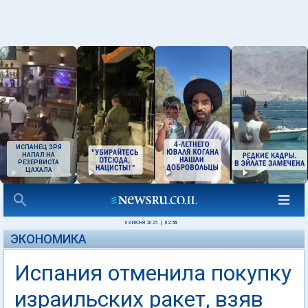
ИСПАНЕЦ ЗРЯ
НАПАЛ НА
РЕЗЕРВИСТА
ЦАХАЛА
03 ИЮНЯ 2025
|
02:56
ЭКОНОМИКА
Испания отменила покупку
израильских ракет, взяв