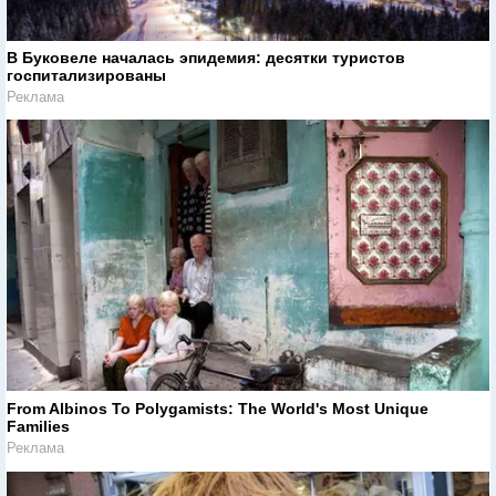
В Буковеле началась эпидемия: десятки туристов
госпитализированы
Реклама
From Albinos To Polygamists: The World's Most Unique
Families
Реклама