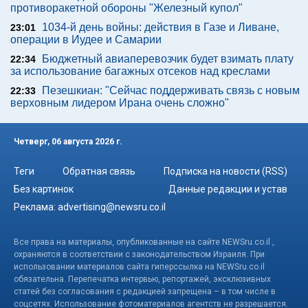
противоракетной обороны "Железный купол"
1034-й день войны: действия в Газе и Ливане,
23:01
операции в Иудее и Самарии
Бюджетный авиаперевозчик будет взимать плату
22:34
за использование багажных отсеков над креслами
Пезешкиан: "Сейчас поддерживать связь с новым
22:33
верховным лидером Ирана очень сложно"
Четверг, 06 августа 2026 г.
Теги
Обратная связь
Подписка на новости (RSS)
Без картинок
Данные редакции и устав
Реклама:
advertising@newsru.co.il
Все права на материалы, опубликованные на сайте NEWSru.co.il ,
охраняются в соответствии с законодательством Израиля. При
использовании материалов сайта гиперссылка на NEWSru.co.il
обязательна. Перепечатка интервью, репортажей, эксклюзивных
статей без согласования с редакцией запрещена – в том числе в
соцсетях. Использование фотоматериалов агентств не разрешается.