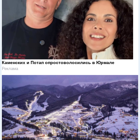
Каменских и Потап опростоволосились в Юрмале
Реклама