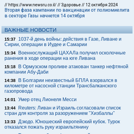
//
https://www.newsru.co.il/
//
Здоровье
//
12 октября 2024
Вторая фаза кампании по вакцинации от полиомиелита
в секторе Газы начнется 14 октября
ВАЖНЫЕ НОВОСТИ
1037-й день войны: действия в Газе, Ливане и
15:37
Сирии, операции в Иудее и Самарии
Военнослужащий ЦАХАЛа получил осколочные
15:34
ранения в ходе операции на юге Ливана
В Ормузском проливе атакован танкер нефтяной
15:18
компании Абу-Даби
В Болгарии неизвестный БПЛА взорвался в
14:38
километре от насосной станции Трансбалканского
газопровода
Умер отец Лионеля Месси
14:01
Reuters: Ливан и Израиль согласовали список
13:44
стран для контроля за разоружением "Хизбаллы"
Дзюдо. Юношеский европейский кубок. Турок
13:33
отказался пожать руку израильтянину