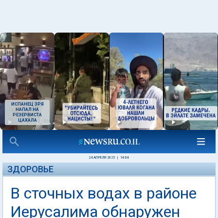
ИСПАНЕЦ ЗРЯ
НАПАЛ НА
РЕЗЕРВИСТА
ЦАХАЛА
24 АПРЕЛЯ 2025
|
14:04
ЗДОРОВЬЕ
В сточных водах в районе
Иерусалима обнаружен