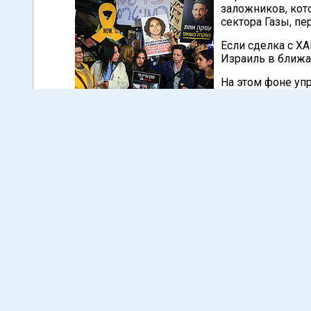
заложников, кот
сектора Газы, п
Если сделка с Х
Израиль в ближа
На этом фоне уп
при канцелярии п
реализации любы
Itai Ron/Flash90
учений по подго
соответствующих министерств и профессиона
оказать помощь возвращенцам и их семьям
жизнь семей в это непростое время. Управ
вопросам, касающимся новых обновлений о
заложников, с надеждой и молитвой о том, ч
официальном сообщении.