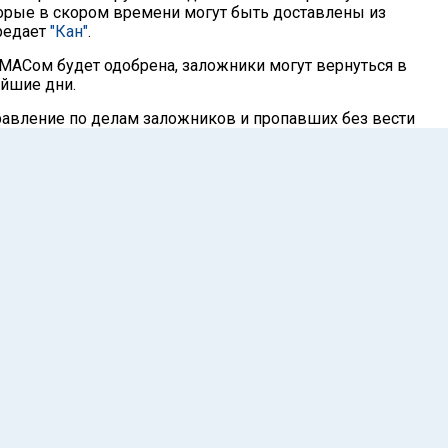
орые в скором времени могут быть доставлены из
ередает
"Кан"
.
АМАСом будет одобрена, заложники могут вернуться в
йшие дни.
равление по делам заложников и пропавших без вести
ремьер-министра Израиля заявило, что "всегда готово к
х сделок". "В последние недели управление провело ряд
товке к различным сценариям с участием
льных организаций, чтобы убедиться, что они готовы
. СМИ и общественность призываются уважать частную
ление поддерживает постоянную связь с семьями по всем
 переговорах, и продолжит сопровождать семьи
тобы все они скорее вернулись домой", – говорится в