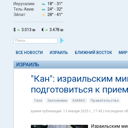
Иерусалим:
18° -
31°
Тель-Авив:
24° -
32°
Эйлат:
28° -
41°
$
3.013 ₪
€
3.478 ₪
ВСЕ НОВОСТИ
ИЗРАИЛЬ
БЛИЖНИЙ ВОСТОК
МИР
ИЗРАИЛЬ
"Кан": израильским м
подготовиться к прие
Газа
Заложники
ХАМАС
Правительство
время публикации: 13 января 2025 г., 17:43 | последнее об
Израильским мин