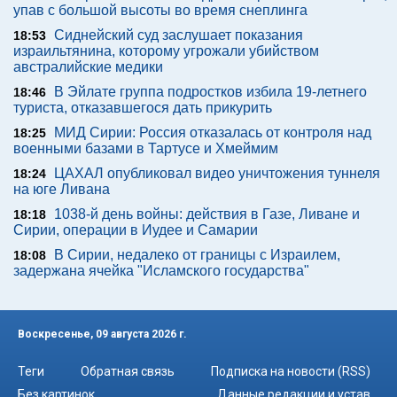
упав с большой высоты во время снеплинга
Сиднейский суд заслушает показания
18:53
израильтянина, которому угрожали убийством
австралийские медики
В Эйлате группа подростков избила 19-летнего
18:46
туриста, отказавшегося дать прикурить
МИД Сирии: Россия отказалась от контроля над
18:25
военными базами в Тартусе и Хмеймим
ЦАХАЛ опубликовал видео уничтожения туннеля
18:24
на юге Ливана
1038-й день войны: действия в Газе, Ливане и
18:18
Сирии, операции в Иудее и Самарии
В Сирии, недалеко от границы с Израилем,
18:08
задержана ячейка "Исламского государства"
Воскресенье, 09 августа 2026 г.
Теги
Обратная связь
Подписка на новости (RSS)
Без картинок
Данные редакции и устав