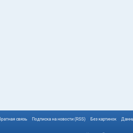
братная связь
Подписка на новости (RSS)
Без картинок
Данны