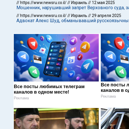
//
https://www.newsru.co.il/
//
Израиль
//
12 мая 2025
Мошенник, нарушивший запрет Верховного суда, 
//
https://www.newsru.co.il/
//
Израиль
//
29 апреля 2025
Адвокат Алекс Шуд, обманывавший русскоязычных
Все посты 
Все посты любимых телеграм
каналов в о
каналов в одном месте!
Реклама
Реклама