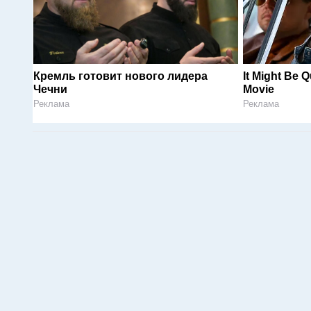
Кремль готовит нового лидера
It Might Be Q
Чечни
Movie
Реклама
Реклама