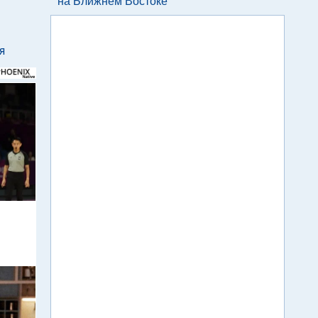
на Ближнем Востоке
я
r