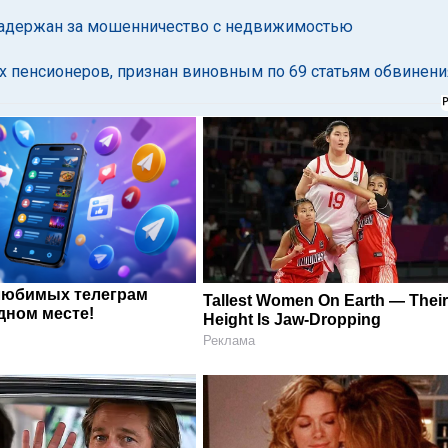
задержан за мошенничество с недвижимостью
 пенсионеров, признан виновным по 69 статьям обвинени
любимых телеграм
Tallest Women On Earth — Thei
дном месте!
Height Is Jaw-Dropping
Реклама