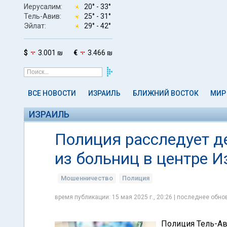
Иерусалим:
20° -
33°
Тель-Авив:
25° -
31°
Эйлат:
29° -
42°
$
3.001 ₪
€
3.466 ₪
ВСЕ НОВОСТИ
ИЗРАИЛЬ
БЛИЖНИЙ ВОСТОК
МИР
ИЗРАИЛЬ
Полиция расследует д
из больниц в центре И
Мошенничество
Полиция
время публикации: 15 мая 2025 г., 20:26 | последнее обнов
Полиция Тель-Ав