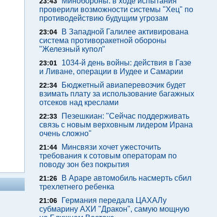
Минобороны: в ходе испытания
23:43
проверили возможности системы "Хец" по
противодействию будущим угрозам
В Западной Галилее активирована
23:04
система противоракетной обороны
"Железный купол"
1034-й день войны: действия в Газе
23:01
и Ливане, операции в Иудее и Самарии
Бюджетный авиаперевозчик будет
22:34
взимать плату за использование багажных
отсеков над креслами
Пезешкиан: "Сейчас поддерживать
22:33
связь с новым верховным лидером Ирана
очень сложно"
Минсвязи хочет ужесточить
21:44
требования к сотовым операторам по
поводу зон без покрытия
В Араре автомобиль насмерть сбил
21:26
трехлетнего ребенка
Германия передала ЦАХАЛу
21:06
субмарину АХИ "Дракон", самую мощную