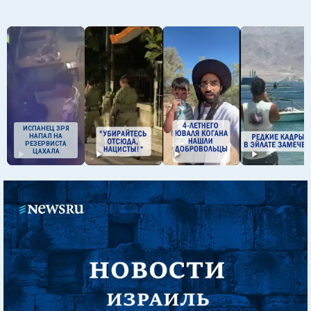
ИСПАНЕЦ ЗРЯ
НАПАЛ НА
РЕЗЕРВИСТА
ЦАХАЛА