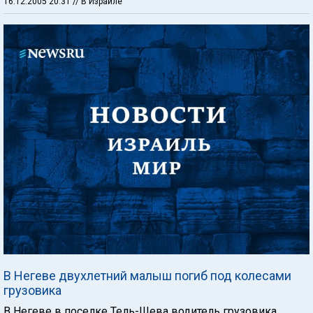
16.12.2005 20:31
// В Израиле
В Негеве двухлетний малыш погиб под колесами
грузовика
В Негеве в поселке Тель-Шева водитель грузовика