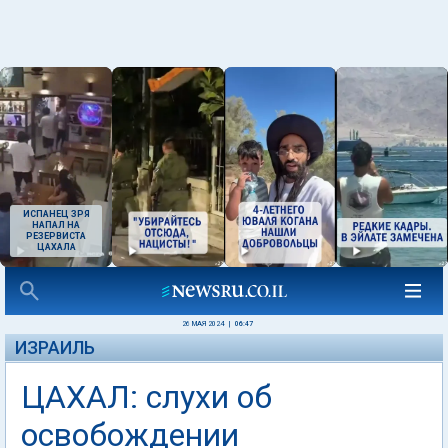
ИСПАНЕЦ ЗРЯ
НАПАЛ НА
РЕЗЕРВИСТА
ЦАХАЛА
26 МАЯ 2024
|
06:47
ИЗРАИЛЬ
ЦАХАЛ: слухи об
освобождении