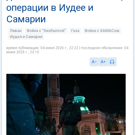
операции в Иудее и
Самарии
Ливан
Война с "Хизбаллой"
Газа
Война с ХАМАСом
Иудея и Самария
время публикации: 04 июня 2026 г., 22:22 | последнее обновление: 04
июня 2026 г., 23:10