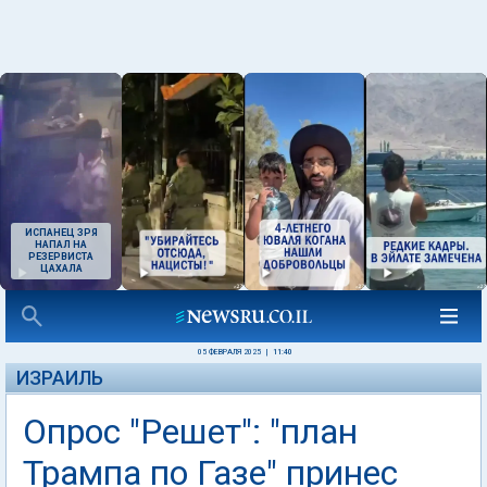
ИСПАНЕЦ ЗРЯ
НАПАЛ НА
РЕЗЕРВИСТА
ЦАХАЛА
05 ФЕВРАЛЯ 2025
|
11:40
ИЗРАИЛЬ
Опрос "Решет": "план
Трампа по Газе" принес