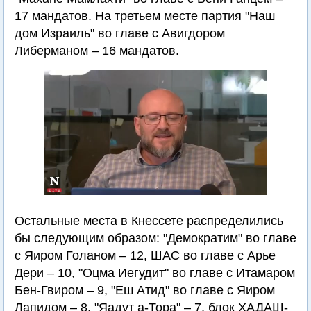
17 мандатов. На третьем месте партия "Наш
дом Израиль" во главе с Авигдором
Либерманом – 16 мандатов.
Остальные места в Кнессете распределились
бы следующим образом: "Демократим" во главе
с Яиром Голаном – 12, ШАС во главе с Арье
Дери – 10, "Оцма Иегудит" во главе с Итамаром
Бен-Гвиром – 9, "Еш Атид" во главе с Яиром
Лапидом – 8, "Яадут а-Тора" – 7, блок ХАДАШ-