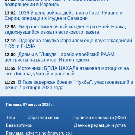
возвращении в Израиль
1036-й день войны: действия в Газе, Ливане и
13:02
Сирии, операции в Иудее и Самарии
Умер шестимесячный младенец из Бней-Брака,
12:58
задохнувшийся из-за пластикового пакета
Одобрена закупка Израилем еще двух эскадрилий
12:10
F-35I и F-15IA
Драмы в "Ликуде", арабо-еврейский РААМ,
12:00
центристы на распутье. Итоги недели
Источники: БПЛА ЦАХАЛа атаковал мотоцикл на
11:55
юге Ливана, убитый и раненый
В Газе задержан боевик "Нухбы", участвовавший в
11:29
резне 7 октября 2023 года
Пятница, 07 августа 2026 г.
Теги
Обратная связь
Подписка на новости (RSS)
Без картинок
Данные редакции и устав
Реклама:
advertising@newsru.co.il