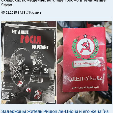
складских помещениях на улице Голомб в Тель-Авиве –
Яффо.
05.02.2025 14:38
// Израиль
Задержаны житель Ришон ле-Циона и его жена "из