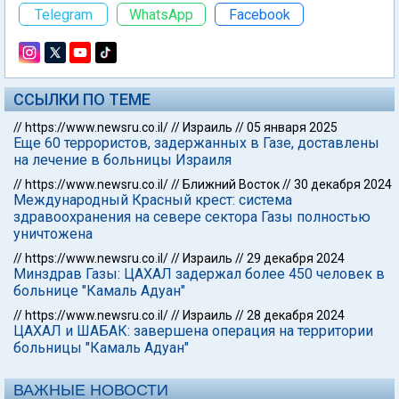
Telegram
WhatsApp
Facebook
ССЫЛКИ ПО ТЕМЕ
//
https://www.newsru.co.il/
//
Израиль
//
05 января 2025
Еще 60 террористов, задержанных в Газе, доставлены
на лечение в больницы Израиля
//
https://www.newsru.co.il/
//
Ближний Восток
//
30 декабря 2024
Международный Красный крест: система
здравоохранения на севере сектора Газы полностью
уничтожена
//
https://www.newsru.co.il/
//
Израиль
//
29 декабря 2024
Минздрав Газы: ЦАХАЛ задержал более 450 человек в
больнице "Камаль Адуан"
//
https://www.newsru.co.il/
//
Израиль
//
28 декабря 2024
ЦАХАЛ и ШАБАК: завершена операция на территории
больницы "Камаль Адуан"
ВАЖНЫЕ НОВОСТИ