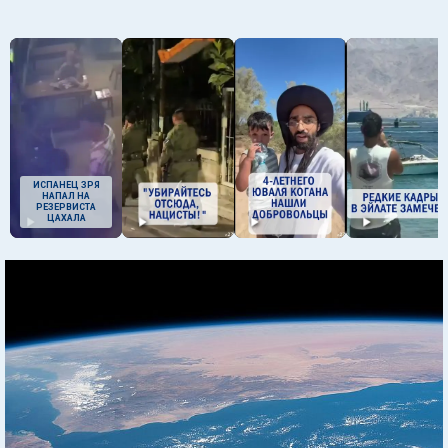
ИСПАНЕЦ ЗРЯ
НАПАЛ НА
РЕЗЕРВИСТА
ЦАХАЛА