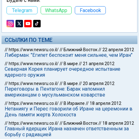
Будьте с нами:
Telegram
WhatsApp
Facebook
ССЫЛКИ ПО ТЕМЕ
//
https://www.newsru.co.il/
//
Ближний Восток
//
22 апреля 2012
Либерман: "Египет беспокоит меня сильнее, чем Иран"
//
https://www.newsru.co.il/
//
В мире
//
21 апреля 2012
Северная Корея планирует очередное испытание
ядерного оружия
//
https://www.newsru.co.il/
//
В мире
//
20 апреля 2012
Переговоры в Пентагоне: Барак напомнил
американцам о мусульманском коварстве
//
https://www.newsru.co.il/
//
В Израиле
//
18 апреля 2012
Нетаниягу и Перес говорили об Иране на церемонии в
День памяти жертв Холокоста
//
https://www.newsru.co.il/
//
Ближний Восток
//
18 апреля 2012
Главный ядерщик Ирана назначен ответственным за
борьбу с радиацией