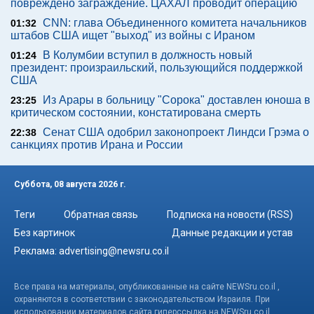
повреждено заграждение. ЦАХАЛ проводит операцию
CNN: глава Объединенного комитета начальников
01:32
штабов США ищет "выход" из войны с Ираном
В Колумбии вступил в должность новый
01:24
президент: произраильский, пользующийся поддержкой
США
Из Арары в больницу "Сорока" доставлен юноша в
23:25
критическом состоянии, констатирована смерть
Сенат США одобрил законопроект Линдси Грэма о
22:38
санкциях против Ирана и России
Суббота, 08 августа 2026 г.
Теги
Обратная связь
Подписка на новости (RSS)
Без картинок
Данные редакции и устав
Реклама:
advertising@newsru.co.il
Все права на материалы, опубликованные на сайте NEWSru.co.il ,
охраняются в соответствии с законодательством Израиля. При
использовании материалов сайта гиперссылка на NEWSru.co.il