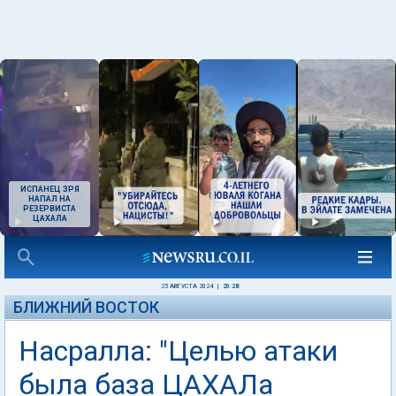
ИСПАНЕЦ ЗРЯ
НАПАЛ НА
РЕЗЕРВИСТА
ЦАХАЛА
25 АВГУСТА 2024
|
20:28
БЛИЖНИЙ ВОСТОК
Насралла: "Целью атаки
была база ЦАХАЛа