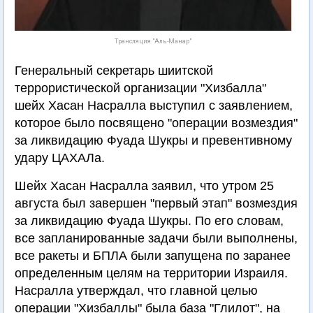
Трансляция "Аль-Манар"
Генеральный секретарь шиитской
террористической организации "Хизбалла"
шейх Хасан Насралла выступил с заявлением,
которое было посвящено "операции возмездия"
за ликвидацию Фуада Шукры и превентивному
удару ЦАХАЛа.
Шейх Хасан Насралла заявил, что утром 25
августа был завершен "первый этап" возмездия
за ликвидацию Фуада Шукры. По его словам,
все запланированные задачи были выполнены,
все ракеты и БПЛА были запущена по заранее
определенным целям на территории Израиля.
Насралла утверждал, что главной целью
операции "Хизбаллы" была база "Глилот", на