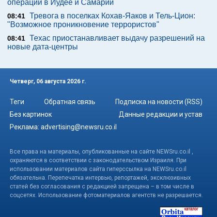
операции в Иудее и Самарии
Тревога в поселках Кохав-Яаков и Тель-Цион:
08:41
"Возможное проникновение террористов"
Техас приостанавливает выдачу разрешений на
08:41
новые дата-центры
Четверг, 06 августа 2026 г.
Теги
Обратная связь
Подписка на новости (RSS)
Без картинок
Данные редакции и устав
Реклама:
advertising@newsru.co.il
Все права на материалы, опубликованные на сайте NEWSru.co.il ,
охраняются в соответствии с законодательством Израиля. При
использовании материалов сайта гиперссылка на NEWSru.co.il
обязательна. Перепечатка интервью, репортажей, эксклюзивных
статей без согласования с редакцией запрещена – в том числе в
соцсетях. Использование фотоматериалов агентств не разрешается.