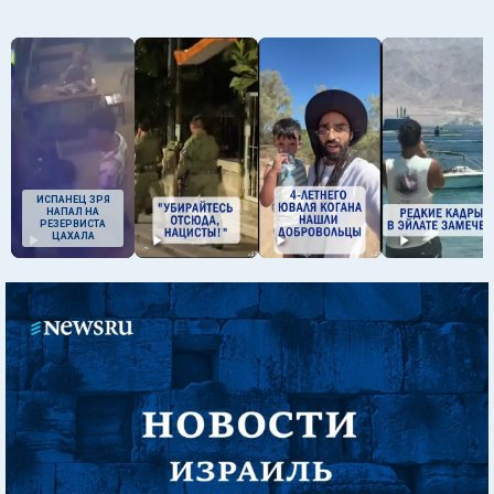
ИСПАНЕЦ ЗРЯ
НАПАЛ НА
РЕЗЕРВИСТА
ЦАХАЛА