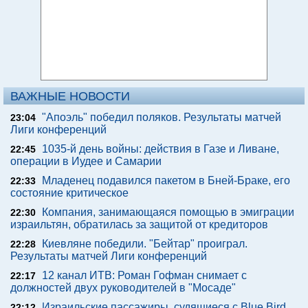
ВАЖНЫЕ НОВОСТИ
"Апоэль" победил поляков. Результаты матчей
23:04
Лиги конференций
1035-й день войны: действия в Газе и Ливане,
22:45
операции в Иудее и Самарии
Младенец подавился пакетом в Бней-Браке, его
22:33
состояние критическое
Компания, занимающаяся помощью в эмиграции
22:30
израильтян, обратилась за защитой от кредиторов
Киевляне победили. "Бейтар" проиграл.
22:28
Результаты матчей Лиги конференций
12 канал ИТВ: Роман Гофман снимает с
22:17
должностей двух руководителей в "Мосаде"
Израильские пассажиры, судящиеся с Blue Bird,
22:12