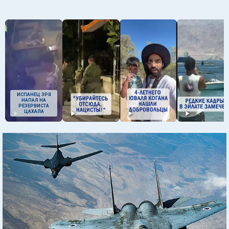
ИСПАНЕЦ ЗРЯ
НАПАЛ НА
РЕЗЕРВИСТА
ЦАХАЛА